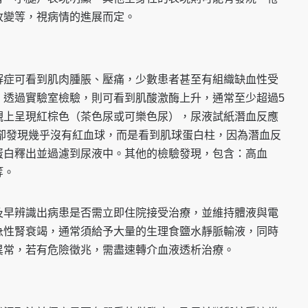
改變等，視病情的進展而定。
解症可看到肌肉腫脹、壓痛，少數患者甚至有組織缺血性受
。透過實驗室檢驗，則可看到肌酸激酶上升，通常至少超過5
觀上呈現紅棕色（茶色尿或可樂色尿），尿液試紙潛血反應
查卻發現幾乎沒有紅血球，而是看到肌球蛋白柱，因為潛血反
蛋白釋出並過濾到尿液中。其他的檢驗發現，包含：高血
等。
及早辨識出病患是否需立即住院接受治療，並維持體液與電
急性腎衰竭，通常須給予大量的生理食鹽水靜脈輸液，同時
異常，若有危險徵兆，需盡速轉介血液透析治療。