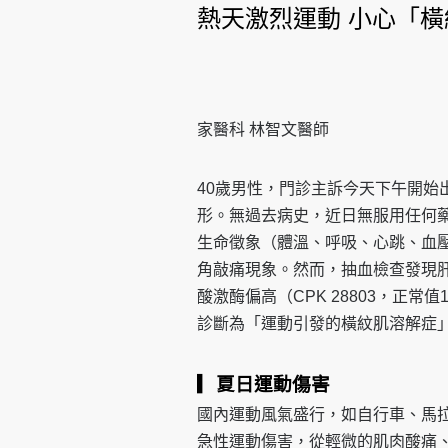
熱天激烈運動 小心「
家醫科 林智文醫師
40歲男性，門診主訴今天下午開始
形。無過去病史，近日無服用任何
生命徵象（體溫、呼吸、心跳、血
角敲痛現象。然而，抽血檢查發現肝指數
酸激酶偏高（CPK 28803，正常
診斷為「運動引發的橫紋肌溶解症
▎夏日運動傷害
國內運動風氣盛行，如自行車、馬
急性運動傷害，從輕微的肌肉酸痛