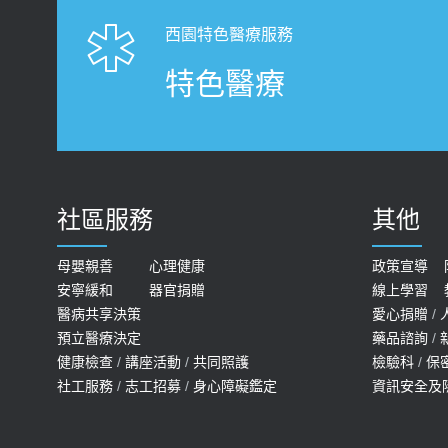
西園特色醫療服務
特色醫療
社區服務
其他
母嬰親善
心理健康
政策宣導
安寧緩和
器官捐贈
線上學習
醫病共享決策
愛心捐贈
/
預立醫療決定
藥品諮詢
/
健康檢查
/
講座活動
/
共同照護
檢驗科
/
保
社工服務
/
志工招募
/
身心障礙鑑定
資訊安全及