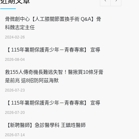
近期文章
骨微創中心【人工膝關節置換手術 Q&A】骨
科魏志定主任
2024-02-26
【 115年暑期保護青少年－青春專案】 宣導
2026-08-04
救155人傳奇機長難逃失智！醫揪買10條牙膏
是前兆 這8招防阿茲海默
2026-07-23
【 115年暑期保護青少年－青春專案】 宣導
2026-07-20
【新聘醫師】急診醫學科 王鎮珄醫師
2026-07-14