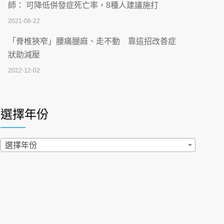
刮」】 宣導
師： 可降低併發症死亡率，8種人建議施打
2026-07-02
2021-06-22
【無菸城市】 宣導
「脊椎狹窄」腰痛腿麻、走不動 靠這招改善症
2026-07-02
狀助減壓
2022-12-02
4連霸議員黃秋澤癌逝！食道癌為何奪命快？
醫曝：出現「這特徵」恐已難逆轉
照胃鏡發現胃息肉，會變胃癌嗎？醫：多半良性
2026-07-01
但2種症狀要小心
選擇年份
2022-02-17
西園醫院55周年 7／10捐血公益活動 邀民眾
熱血響應
過量維生素D和鈣恐罹癌? 醫師釋疑：搞懂4原則
選擇年份
2026-06-30
不怕補錯
2019-04-22
【憶路相伴 友你真好】 宣導
2026-06-25
「落枕」不要大力按脖子！ 1招「伸展運動」預防
落枕
健康肛門痛都是痔瘡?醫談瘍瘍瘻管與肛裂差
2020-12-15
異 逾50歲民眾可做1事