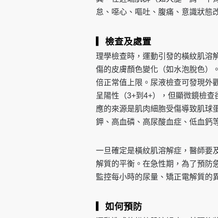
怠、噁心、嘔吐、腹痛、意識狀態
▎檢查及處置
理學檢查時，運動引發的橫紋肌溶
傷的皮膚顏色變化（如水泡脫色）
倍正常值上限。尿液檢查可發現外
呈陽性（3+到4+），但顯微鏡檢
應的來源是肌肉細胞受傷導致肌球
鉀、高血磷、高尿酸血症、低血鈣
一旦確定是橫紋肌溶解症，醫師要
解質的平衡。在急性期，為了預防
監控每小時的尿量、矯正電解質的
▎如何預防