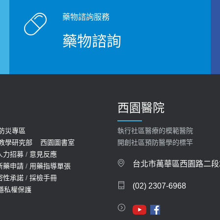
藥物諮詢服務
藥物諮詢
西園醫院
防災專區
執行社區醫療的模範醫院
教學研究部
西園圖書室
開創社區預防醫學的標竿
人力招募
/
意見反應
台北市萬華區西園路二段2
新藥申請
/
用藥指導單張
密性承諾
/
採檢手冊
(02) 2307-6968
隱私權保護