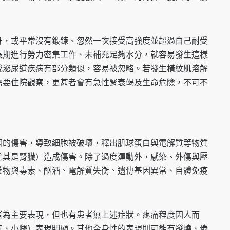
身，或平常沒有鍛鍊、忽然一次接受高強度並超過自己耐受
長期進行勞力密集工作、未補充足夠水分，就容易發生這樣
或泌尿道疾病有部分類似，容易被忽略。若發生橫紋肌溶解
需要住院觀察，更甚者會有急性腎衰竭及生命危險，不可不
因的傷害，導致細胞被破壞，釋出肌球蛋白與電解質等物質
尤其是腎臟）造成傷害。除了過度運動外，感染、外傷與壓
藥物與毒素、酗酒、電解質失衡、遺傳基因異常、自體免疫
。
者為主要表現，但也有患者無上述症狀。疼痛程度因人而
背、小腿）表現明顯。其他全身性的表現則可能有發燒、倦