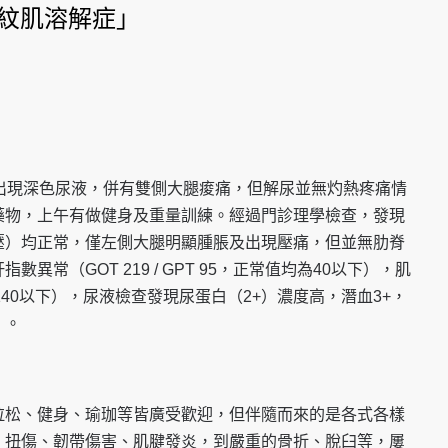
橫紋肌溶解症」
出現深色尿液，併有雙側大腿痠痛，但解尿並無灼熱疼痛情
藥物，上午有做健身及重量訓練。經過門診理學檢查，發現
壓）均正常，僅左側大腿明顯腫脹及出現壓痛，但並無肋脊
異常（GOT 219 / GPT 95，正常值均為40以下），肌
值140以下），尿液檢查發現尿蛋白（2+）濃度高，潛血3+，
」。
拉松、健身、瑜珈等皆廣受歡迎，但伴隨而來的是各式各樣
、扭傷、韌帶傷害、肌腱發炎，到嚴重的骨折、脫臼等，屢