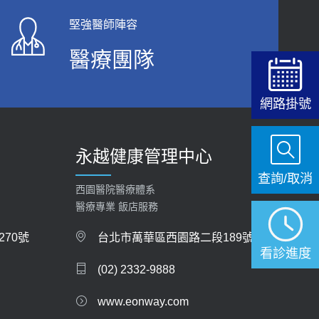
【快速肝癌篩檢MRI】新檢查服務
堅強醫師陣容
2026-02-06
醫療團隊
大吃大喝、肥胖害到膽囊！膽結石、膽息肉如何
處理？
網路掛號
2020-05-05
112年【公費流感疫苗】門診預約
永越健康管理中心
2023-09-27
查詢/取消
西園醫院醫療體系
醫療專業 飯店服務
70號
台北市萬華區西園路二段189號
看診進度
(02) 2332-9888
www.eonway.com