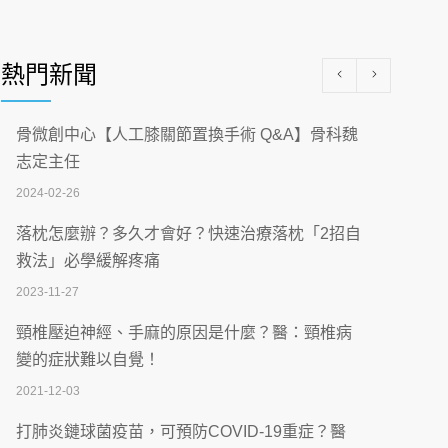
醫學中心級醫療在萬華 西園醫院強化外科能
量
熱門新聞
2026-07-08
沒菸酒也瀕臨洗腎？65歲男靠「這習慣」逆
骨微創中心【人工膝關節置換手術 Q&A】骨科魏
轉腎功能 醫揭3招救命
志定主任
2026-07-08
2024-02-26
體溫飆破41度！醫連收兩例中暑病例：致死
落枕怎麼辦？多久才會好？快速治療落枕「2招自
率達8成
救法」必學緩解疼痛
2026-07-07
2023-11-27
深耕萬華55年 西園醫院回顧發展歷程與智慧
頸椎壓迫神經、手麻的原因是什麼？醫：頸椎病
醫療布局
變的症狀難以自覺！
2026-07-06
2021-12-03
【115年臺北市「防癌保衛戰：健康好禮一手
打肺炎鏈球菌疫苗，可預防COVID-19重症？醫