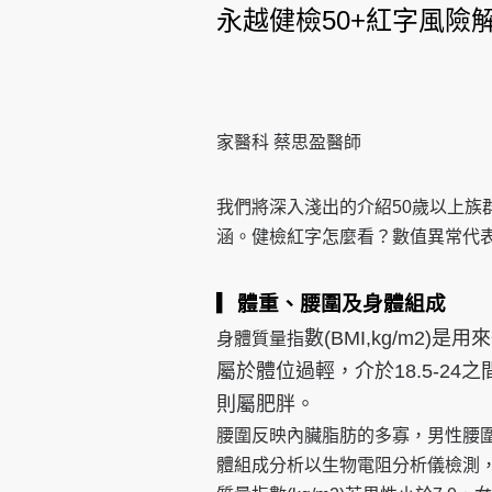
永越健檢50+紅字風險
家醫科 蔡思盈醫師
我們將深入淺出的介紹50歲以上族
涵。健檢紅字怎麼看？數值異常代表
▎體重、腰圍及身體組成
數(BMI,kg/m2)
身體質量指
屬於體位過輕，介於18.5-2
則屬肥胖。
腰圍反映內臟脂肪的多寡，男性腰圍
體組成分析以生物電阻分析儀檢測，