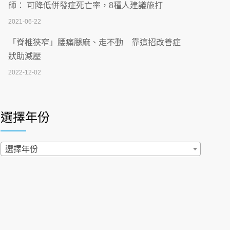
刮」】 宣導
師： 可降低併發症死亡率，8種人建議施打
2026-07-02
2021-06-22
【無菸城市】 宣導
「脊椎狹窄」腰痛腿麻、走不動 靠這招改善症
2026-07-02
狀助減壓
2022-12-02
4連霸議員黃秋澤癌逝！食道癌為何奪命快？
醫曝：出現「這特徵」恐已難逆轉
照胃鏡發現胃息肉，會變胃癌嗎？醫：多半良性
2026-07-01
但2種症狀要小心
選擇年份
2022-02-17
西園醫院55周年 7／10捐血公益活動 邀民眾
熱血響應
過量維生素D和鈣恐罹癌? 醫師釋疑：搞懂4原則
選擇年份
2026-06-30
不怕補錯
2019-04-22
【憶路相伴 友你真好】 宣導
2026-06-25
「落枕」不要大力按脖子！ 1招「伸展運動」預防
落枕
健康肛門痛都是痔瘡?醫談瘍瘍瘻管與肛裂差
2020-12-15
異 逾50歲民眾可做1事