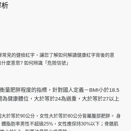
解析
群常見的健檢紅字，讓您了解如何解讀健康紅字背後的意
什麼意思? 如何辨識「危險信號」
是用來衡量肥胖程度的指標，針對國人定義－BMI小於18.5
4之間為健康體位，大於等於24為過重，大於等於27以上
大於等於90公分，女性大於等於80公分皆屬腹部肥胖。
身
體脂肪率男性不超過25%，女性應保持30%以下；骨骼肌