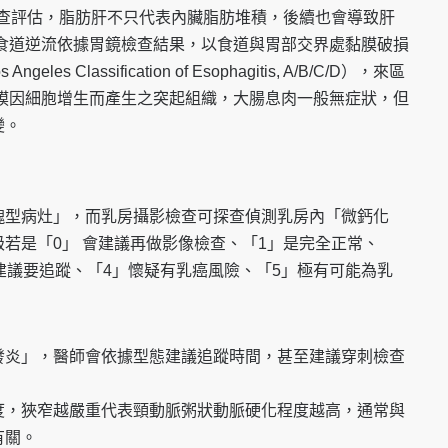
波檢查評估，脂肪肝不只代表內臟脂肪堆積，後續也會導致肝
胃食道逆流依據胃鏡檢查結果，以食道與胃部交界處黏膜破損
s Classification of Esophagitis, A/B/C/D），來區
黏膜因細胞增生而產生之突起組織，大腸息肉一般無症狀，但
變。
塊型病灶」，而乳房攝影檢查可探查偵測乳房內「微鈣化
若是「0」 會建議再做影像檢查、「1」是完全正常、
建議要追蹤、「4」懷疑有乳癌風險、「5」極有可能為乳
發炎」，醫師會依據型態建議追蹤時間，甚至建議穿刺檢查
度，狹窄越嚴重代表頸動脈粥狀動脈硬化程度越高，通常與
有關。