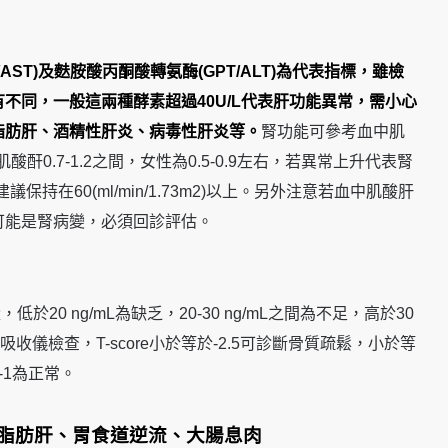
AST)及麩胺酸丙酮酸轉氨酶(GPT/ALT)為代表指標，雖檢
不同，一般這兩種酵素超過40U/L代表肝功能異常，需小心
脂肪肝、酒精性肝炎、病毒性肝炎等。
腎功能可參考血中肌
酸酐0.7-1.2之間，女性為0.5-0.9左右，若異常上升代表腎
保持在60(ml/min/1.73m2)以上。另外注意若血中肌酸肝
可能是腎病變，必須回診評估。
低於20 ng/mL為缺乏，20-30 ng/mL之間為不足，高於30
吸收儀檢查，T-score小於等於-2.5可診斷骨質疏鬆，小於等
-1為正常。
脂肪肝、胃食道逆流、大腸息肉