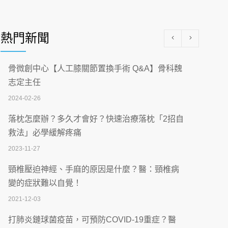
醫學中心級醫療在萬華 西園醫院強化外科能
量
熱門新聞
2026-07-08
沒菸酒也瀕臨洗腎？65歲男靠「這習慣」逆
骨微創中心【人工膝關節置換手術 Q&A】骨科魏
轉腎功能 醫揭3招救命
志定主任
2026-07-08
2024-02-26
體溫飆破41度！醫連收兩例中暑病例：致死
落枕怎麼辦？多久才會好？快速治療落枕「2招自
率達8成
救法」必學緩解疼痛
2026-07-07
2023-11-27
深耕萬華55年 西園醫院回顧發展歷程與智慧
頸椎壓迫神經、手麻的原因是什麼？醫：頸椎病
醫療布局
變的症狀難以自覺！
2026-07-06
2021-12-03
【115年臺北市「防癌保衛戰：健康好禮一手
打肺炎鏈球菌疫苗，可預防COVID-19重症？醫