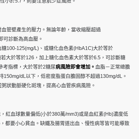
，女性小於5.7，則要注意肌少症風險。
對血管壁產生的壓力。無論年齡，當收縮壓超過
0，即可診斷為高血壓。
0-125(mg/L)、或糖化血色素(HbA1C)大於等於
糖若大於等於126，加上糖化血色素大於等於6.5，可診斷糖
抗參考指標，大於等於2糖尿
病風險即會增加。
血脂－正常總膽
持150mg/dL以下，低密度脂蛋白膽固醇不超過130mg/dL。
成粥狀動脈硬化斑塊，提高心血管疾病風險。
，紅血球數量偏低(小於380萬/mm3)或是血紅素(Hb)濃度低
g/dL)，都要小心貧血。缺鐵及腸胃道出血、慢性病等皆可能導致