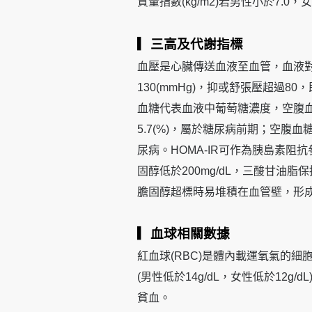
質量指數(kg/m2)若男性小於7.0
▎三高及代謝指標
血壓是心臟傳送血液至血管，血液
130(mmHg)，抑或舒張壓超過8
血糖代表血液中葡萄糖濃度，空腹血糖10
5.7(%)，屬於糖尿病前期；空腹血
尿病。HOMA-IR可作為胰島素阻
固醇低於200mg/dL，三酸甘油脂保
膽固醇超標時易堆積在血管壁，形
▎血球相關數據
紅血球(RBC)是體內載運氧氣的細胞
(男性低於14g/dL，女性低於12
貧血。