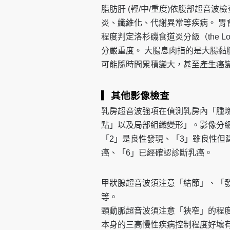
脂肪肝 (輕/中/重度)依腹部超音
炎、纖維化、代謝異常等疾病。 
程度判定洛杉磯食道炎分級（the Los Angele
分嚴重度。 大腸息肉指的是大腸
可能隨時間累積變大，甚至產生癌
▎其他影像檢查
乳房超音波強項在偵測乳房內「腫
點」以及局部組織變形」。影像分級
「2」是良性發現、「3」雖良性但
癌、「6」已經確認診斷乳癌。
甲狀腺超音波須注意「結節」、「
等。
頸動脈超音波須注意「狹窄」的程
本身的三高慢性疾病控制程度好壞