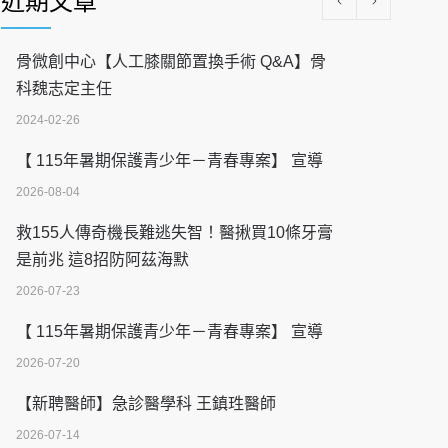
近期文章
骨微創中心【人工膝關節置換手術 Q&A】骨
科魏志定主任
2024-02-26
【 115年暑期保護青少年－青春專案】 宣導
2026-08-04
救155人傳奇機長難逃失智！醫揪買10條牙膏
是前兆 這8招防阿茲海默
2026-07-23
【 115年暑期保護青少年－青春專案】 宣導
2026-07-20
【新聘醫師】急診醫學科 王鎮珄醫師
2026-07-14