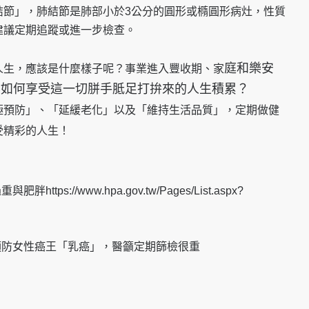
結節」，肺結節是肺部小於3公分的圓形或橢圓形病灶，性質
建議定期追蹤或進一步檢查。
庭和樂安
人生，應該是什麼樣子呢？事業進入豐收期、家
要如何享受這一切胼手胝足打拚來的人生積累？
極預防」、「延緩老化」以及「維持生活品質」，定期做健
受精彩的人生！
ps://www.hpa.gov.tw/Pages/List.aspx?
預防女性癌王「乳癌」，醫籲定期篩檢很重