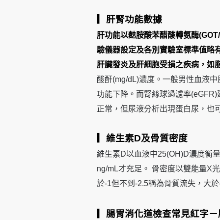
▎肝腎功能數據
肝功能以麩胺酸苯醋酸轉氨酶(GOT/
驗儀器設定及各別實驗室標準值略有
肝臟發炎及肝細胞受損之疾病，如
酸酐(mg/dL)濃度。一般男性血液中肌
功能下降。而腎絲球過濾率(eGFR)建議
正常，但尿液分析出現蛋白尿，也
▎維生素D及骨質密度
維生素D以血液中25(OH)D濃度衡量，
ng/mL才充足。 骨密度以雙能量X光
於-1但不到-2.5稱為骨質流失，大於
▎腸胃消化道檢查常見紅字－