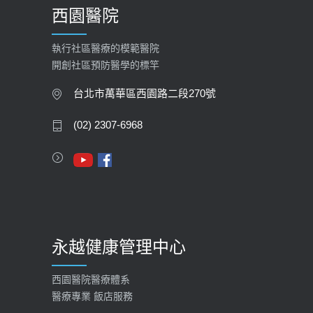
西園醫院
【快速肝癌篩檢MRI】新檢查服務
2026-02-06
執行社區醫療的模範醫院
開創社區預防醫學的標竿
大吃大喝、肥胖害到膽囊！膽結石、
膽息肉如何處理？
台北市萬華區西園路二段270號
2020-05-05
(02) 2307-6968
112年【公費流感疫苗】門診預約
2023-09-27
永越健康管理中心
西園醫院醫療體系
醫療專業 飯店服務