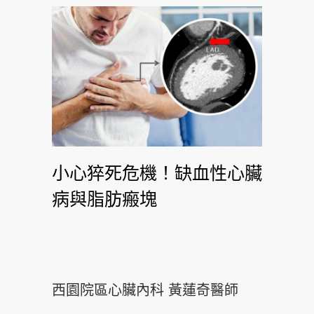
小心猝死危機！缺血性心臟
病與脂肪瘢塊
西園院區心臟內科 黃蓮奇醫師