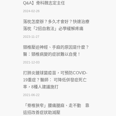
Q&A】骨科魏志定主任
慣」逆轉腎功能 醫揭3招救命
2024-02-26
2026-07-08
落枕怎麼辦？多久才會好？快速治療
體溫飆破41度！醫連收兩例中暑病例：
落枕「2招自救法」必學緩解疼痛
致死率達8成
2023-11-27
2026-07-07
頸椎壓迫神經、手麻的原因是什麼？
深耕萬華55年 西園醫院回顧發展歷程與
醫：頸椎病變的症狀難以自覺！
智慧 醫療布局
2021-12-03
2026-07-06
打肺炎鏈球菌疫苗，可預防COVID-
【115年臺北市「防癌保衛戰：健康好禮
19重症？醫師： 可降低併發症死亡
一手刮」】 宣導
率，8種人建議施打
2026-07-02
2021-06-22
【無菸城市】 宣導
「脊椎狹窄」腰痛腿麻、走不動 靠
2026-07-02
這招改善症狀助減壓