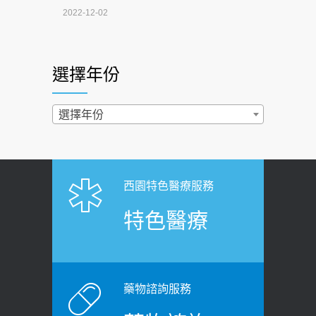
4連霸議員黃秋澤癌逝！食道癌為何奪命
2022-12-02
快？醫曝：出現「這特徵」恐已難逆轉
照胃鏡發現胃息肉，會變胃癌嗎？
2026-07-01
醫：多半良性但2種症狀要小心
選擇年份
西園醫院55周年 7／10捐血公益活動 邀
2022-02-17
民眾熱血響應
過量維生素D和鈣恐罹癌? 醫師釋
選擇年份
2026-06-30
疑：搞懂4原則不怕補錯
【憶路相伴 友你真好】 宣導
2019-04-22
2026-06-25
「落枕」不要大力按脖子！ 1招「伸
西園特色醫療服務
健康肛門痛都是痔瘡?醫談瘍瘍瘻管與肛
展運動」預防落枕
特色醫療
裂差異 逾50歲民眾可做1事
2020-12-15
2026-06-15
白天跑廁所超過8次，就算膀胱過動
健康網》端午節體重最易失守 醫：掌握4
症！醫師：趁中年訓練膀胱容量，防
原則避免血糖血壓飆高
老後睡不好、夜間易跌倒
藥物諮詢服務
2026-06-08
2021-03-05