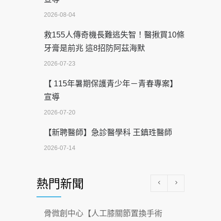
2026-08-04
救155人傳奇機長難逃失智！醫揪買10條
牙膏是前兆 這8招防阿茲海默
2026-07-23
【 115年暑期保護青少年－青春專案】
宣導
2026-07-20
【新聘醫師】急診醫學科 王鎮珄醫師
2026-07-14
醫學中心級醫療在萬華 西園醫院強化外
熱門新聞
科能量
2026-07-08
骨微創中心【人工膝關節置換手術
沒菸酒也瀕臨洗腎？65歲男靠「這習