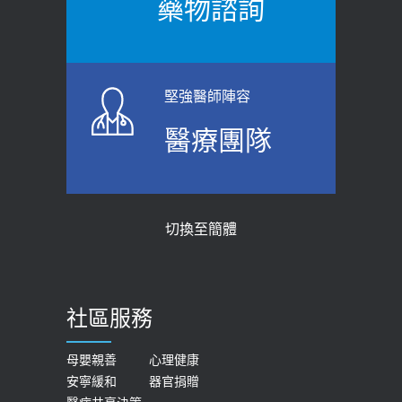
藥物諮詢
【防跌密碼-防止嬰幼兒跌落及因應處理
瘦子也可能內臟脂肪過高！內臟脂肪
指引】 宣導
標準是多少？醫：過多恐增罹癌風險
2026-06-01
2023-04-25
堅強醫師陣容
上班常待在冷氣房？小心泌尿道感染
骨科魏志定主任接受專訪 【年代電視
醫療團隊
醫示警：1病症嚴重恐喪命
台聚焦2.0】
2026-05-28
2018-01-17
【2026年世界無菸日】 宣導
近4成人口骨質疏鬆？12類人快做骨
切換至簡體
質密度檢查！醫：注意5重點可逆轉
2026-05-21
骨鬆
【台灣癲癇婦女妊娠 登錄獎勵補助】 宣
2023-06-05
導
社區服務
膝蓋退化有9大部位 骨科醫坦言：不
2026-05-21
一定得換人工關節
女性必看國健署公費懶人包！這幾項檢
母嬰親善
心理健康
2019-10-08
安寧緩和
器官捐贈
查完全免費 沒做虧大了