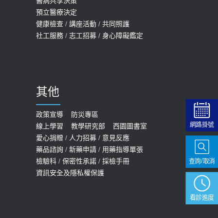
醫病共享決策
20歲迪士尼男星因癲癇猝逝 老人小
2026-05-14
預立醫療決定
孩最好發、醫師點出8大前兆
健康檢查
/
講座活動
/
共同照護
2019-07-09
社工服務
/
志工招募
/
身心障礙鑑定
哪些動作最傷膝蓋？醫師：避免膝軟
骨磨損，走路、爬山的注意事項
2020-09-24
其他
COVID-19 【疫苗特別門診 – 成人】
預約
政策宣導
防災專區
網路掛號
線上學習
教學研究部
西園圖書室
2022-01-07
愛心捐贈
/
人力招募
/
意見反應
114年【公費流感及新冠疫苗】門診
藥品諮詢
/
新藥申請
/
用藥指導單張
檢驗科
/
保密性承諾
/
採檢手冊
查詢/取消
預約
資訊安全及隱私權保護
2025-09-30
【預立醫療照護諮商】門診服務
看診進度
2026-01-30