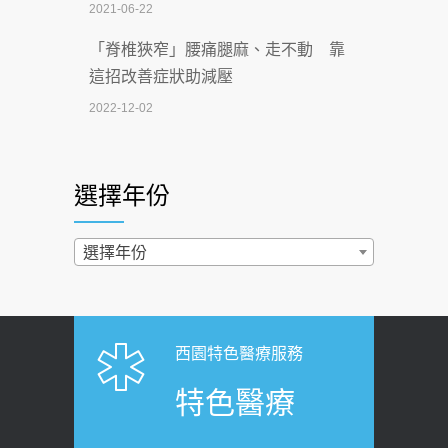
2021-06-22
【無菸城市】 宣導
「脊椎狹窄」腰痛腿麻、走不動 靠
2026-07-02
這招改善症狀助減壓
4連霸議員黃秋澤癌逝！食道癌為何奪命
2022-12-02
快？醫曝：出現「這特徵」恐已難逆轉
照胃鏡發現胃息肉，會變胃癌嗎？
2026-07-01
醫：多半良性但2種症狀要小心
選擇年份
西園醫院55周年 7／10捐血公益活動 邀
2022-02-17
民眾熱血響應
過量維生素D和鈣恐罹癌? 醫師釋
選擇年份
2026-06-30
疑：搞懂4原則不怕補錯
【憶路相伴 友你真好】 宣導
2019-04-22
2026-06-25
「落枕」不要大力按脖子！ 1招「伸
西園特色醫療服務
健康肛門痛都是痔瘡?醫談瘍瘍瘻管與肛
展運動」預防落枕
特色醫療
裂差異 逾50歲民眾可做1事
2020-12-15
2026-06-15
白天跑廁所超過8次，就算膀胱過動