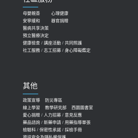
2026-05-21
一定得換人工關節
女性必看國健署公費懶人包！這幾項檢
母嬰親善
心理健康
2019-10-08
安寧緩和
器官捐贈
查完全免費 沒做虧大了
醫病共享決策
20歲迪士尼男星因癲癇猝逝 老人小
2026-05-14
預立醫療決定
孩最好發、醫師點出8大前兆
健康檢查
/
講座活動
/
共同照護
2019-07-09
社工服務
/
志工招募
/
身心障礙鑑定
哪些動作最傷膝蓋？醫師：避免膝軟
骨磨損，走路、爬山的注意事項
2020-09-24
其他
COVID-19 【疫苗特別門診 – 成人】
預約
政策宣導
防災專區
線上學習
教學研究部
西園圖書室
2022-01-07
愛心捐贈
/
人力招募
/
意見反應
114年【公費流感及新冠疫苗】門診
藥品諮詢
/
新藥申請
/
用藥指導單張
檢驗科
/
保密性承諾
/
採檢手冊
預約
資訊安全及隱私權保護