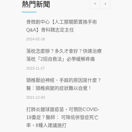
熱門新聞
科能量
2026-07-08
骨微創中心【人工膝關節置換手術
沒菸酒也瀕臨洗腎？65歲男靠「這習
Q&A】骨科魏志定主任
慣」逆轉腎功能 醫揭3招救命
2024-02-26
2026-07-08
落枕怎麼辦？多久才會好？快速治療
體溫飆破41度！醫連收兩例中暑病例：
落枕「2招自救法」必學緩解疼痛
致死率達8成
2023-11-27
2026-07-07
頸椎壓迫神經、手麻的原因是什麼？
深耕萬華55年 西園醫院回顧發展歷程與
醫：頸椎病變的症狀難以自覺！
智慧 醫療布局
2021-12-03
2026-07-06
打肺炎鏈球菌疫苗，可預防COVID-
【115年臺北市「防癌保衛戰：健康好禮
19重症？醫師： 可降低併發症死亡
一手刮」】 宣導
率，8種人建議施打
2026-07-02