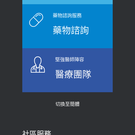
健康網》端午節體重最易失守 醫：掌握4
症！醫師：趁中年訓練膀胱容量，防
原則避免血糖血壓飆高
老後睡不好、夜間易跌倒
藥物諮詢服務
2026-06-08
2021-03-05
藥物諮詢
【防跌密碼-防止嬰幼兒跌落及因應處理
瘦子也可能內臟脂肪過高！內臟脂肪
指引】 宣導
標準是多少？醫：過多恐增罹癌風險
2026-06-01
2023-04-25
堅強醫師陣容
上班常待在冷氣房？小心泌尿道感染
骨科魏志定主任接受專訪 【年代電視
醫療團隊
醫示警：1病症嚴重恐喪命
台聚焦2.0】
2026-05-28
2018-01-17
【2026年世界無菸日】 宣導
近4成人口骨質疏鬆？12類人快做骨
切換至簡體
質密度檢查！醫：注意5重點可逆轉
2026-05-21
骨鬆
【台灣癲癇婦女妊娠 登錄獎勵補助】 宣
2023-06-05
導
社區服務
膝蓋退化有9大部位 骨科醫坦言：不