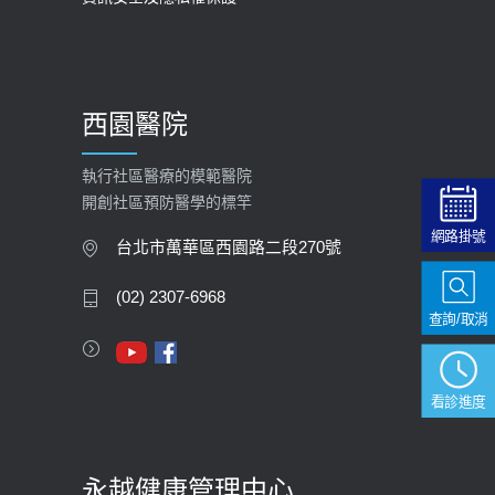
2025-09-30
【預立醫療照護諮商】門診服務
2026-01-30
西園醫院
【快速肝癌篩檢MRI】新檢查服務
2026-02-06
執行社區醫療的模範醫院
開創社區預防醫學的標竿
大吃大喝、肥胖害到膽囊！膽結石、
網路掛號
膽息肉如何處理？
台北市萬華區西園路二段270號
2020-05-05
(02) 2307-6968
查詢/取消
112年【公費流感疫苗】門診預約
2023-09-27
看診進度
永越健康管理中心