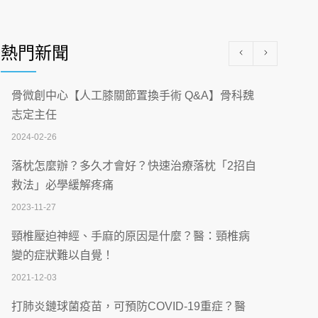
醫學中心級醫療在萬華 西園醫院強化外科能
量
熱門新聞
2026-07-08
沒菸酒也瀕臨洗腎？65歲男靠「這習慣」逆
骨微創中心【人工膝關節置換手術 Q&A】骨科魏
轉腎功能 醫揭3招救命
志定主任
2026-07-08
2024-02-26
體溫飆破41度！醫連收兩例中暑病例：致死
落枕怎麼辦？多久才會好？快速治療落枕「2招自
率達8成
救法」必學緩解疼痛
2026-07-07
2023-11-27
深耕萬華55年 西園醫院回顧發展歷程與智慧
頸椎壓迫神經、手麻的原因是什麼？醫：頸椎病
醫療布局
變的症狀難以自覺！
2026-07-06
2021-12-03
【115年臺北市「防癌保衛戰：健康好禮一手
打肺炎鏈球菌疫苗，可預防COVID-19重症？醫