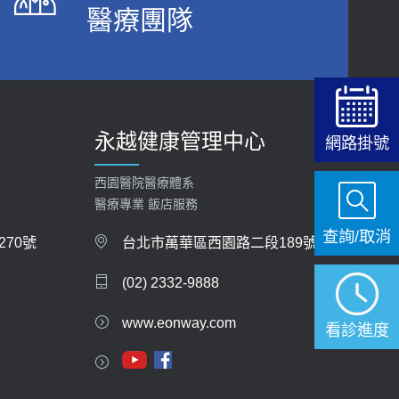
醫療團隊
2026-06-15
白天跑廁所超過8次，就算膀胱過動症！醫師：趁
中年訓練膀胱容量，防老後睡不好、夜間易跌倒
健康網》端午節體重最易失守 醫：掌握4原則
2021-03-05
避免血糖血壓飆高
2026-06-08
瘦子也可能內臟脂肪過高！內臟脂肪標準是多
永越健康管理中心
少？醫：過多恐增罹癌風險
網路掛號
【防跌密碼-防止嬰幼兒跌落及因應處理指
2023-04-25
引】 宣導
西園醫院醫療體系
2026-06-01
骨科魏志定主任接受專訪 【年代電視台聚焦2.0】
醫療專業 飯店服務
2018-01-17
查詢/取消
上班常待在冷氣房？小心泌尿道感染 醫示
70號
台北市萬華區西園路二段189號
警：1病症嚴重恐喪命
近4成人口骨質疏鬆？12類人快做骨質密度檢查！
(02) 2332-9888
2026-05-28
醫：注意5重點可逆轉骨鬆
2023-06-05
www.eonway.com
【2026年世界無菸日】 宣導
看診進度
2026-05-21
膝蓋退化有9大部位 骨科醫坦言：不一定得換人工
關節
【台灣癲癇婦女妊娠 登錄獎勵補助】 宣導