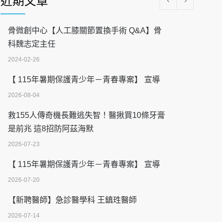
近期文章
骨微創中心【人工膝關節置換手術 Q&A】骨
科魏志定主任
2024-02-26
【 115年暑期保護青少年－青春專案】 宣導
2026-08-04
救155人傳奇機長難逃失智！醫揪買10條牙膏
是前兆 這8招防阿茲海默
2026-07-23
【 115年暑期保護青少年－青春專案】 宣導
2026-07-20
【新聘醫師】急診醫學科 王鎮珄醫師
2026-07-14