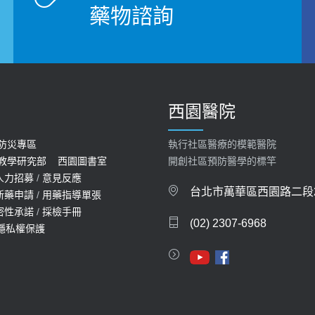
藥物諮詢
西園醫院
防災專區
執行社區醫療的模範醫院
教學研究部
西園圖書室
開創社區預防醫學的標竿
人力招募
/
意見反應
台北市萬華區西園路二段2
新藥申請
/
用藥指導單張
密性承諾
/
採檢手冊
(02) 2307-6968
隱私權保護