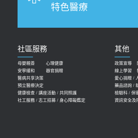
特色醫療
社區服務
其他
母嬰親善
心理健康
政策宣導
安寧緩和
器官捐贈
線上學習
醫病共享決策
愛心捐贈
/
預立醫療決定
藥品諮詢
/
健康檢查
/
講座活動
/
共同照護
檢驗科
/
保
社工服務
/
志工招募
/
身心障礙鑑定
資訊安全及