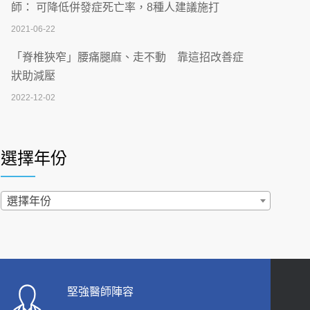
刮」】 宣導
師： 可降低併發症死亡率，8種人建議施打
2026-07-02
2021-06-22
【無菸城市】 宣導
「脊椎狹窄」腰痛腿麻、走不動 靠這招改善症
2026-07-02
狀助減壓
2022-12-02
4連霸議員黃秋澤癌逝！食道癌為何奪命快？
醫曝：出現「這特徵」恐已難逆轉
照胃鏡發現胃息肉，會變胃癌嗎？醫：多半良性
2026-07-01
但2種症狀要小心
選擇年份
2022-02-17
西園醫院55周年 7／10捐血公益活動 邀民眾
熱血響應
過量維生素D和鈣恐罹癌? 醫師釋疑：搞懂4原則
選擇年份
2026-06-30
不怕補錯
2019-04-22
【憶路相伴 友你真好】 宣導
2026-06-25
「落枕」不要大力按脖子！ 1招「伸展運動」預防
落枕
健康肛門痛都是痔瘡?醫談瘍瘍瘻管與肛裂差
堅強醫師陣容
2020-12-15
異 逾50歲民眾可做1事