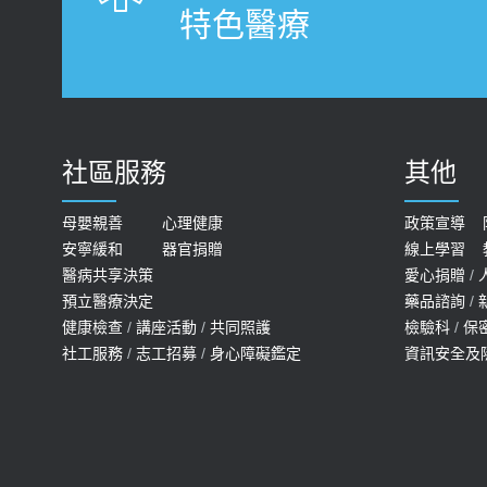
特色醫療
社區服務
其他
母嬰親善
心理健康
政策宣導
安寧緩和
器官捐贈
線上學習
醫病共享決策
愛心捐贈
/
預立醫療決定
藥品諮詢
/
健康檢查
/
講座活動
/
共同照護
檢驗科
/
保
社工服務
/
志工招募
/
身心障礙鑑定
資訊安全及