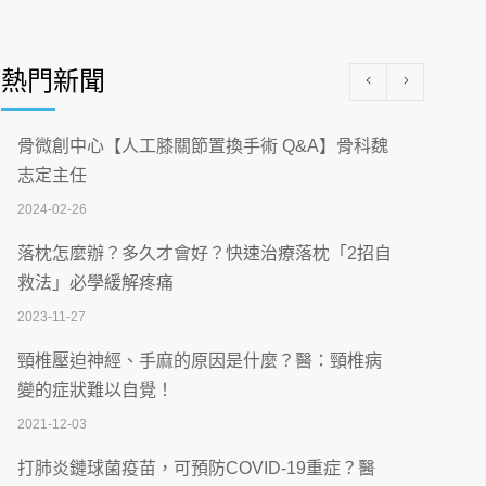
醫學中心級醫療在萬華 西園醫院強化外科能
量
熱門新聞
2026-07-08
沒菸酒也瀕臨洗腎？65歲男靠「這習慣」逆
骨微創中心【人工膝關節置換手術 Q&A】骨科魏
轉腎功能 醫揭3招救命
志定主任
2026-07-08
2024-02-26
體溫飆破41度！醫連收兩例中暑病例：致死
落枕怎麼辦？多久才會好？快速治療落枕「2招自
率達8成
救法」必學緩解疼痛
2026-07-07
2023-11-27
深耕萬華55年 西園醫院回顧發展歷程與智慧
頸椎壓迫神經、手麻的原因是什麼？醫：頸椎病
醫療布局
變的症狀難以自覺！
2026-07-06
2021-12-03
【115年臺北市「防癌保衛戰：健康好禮一手
打肺炎鏈球菌疫苗，可預防COVID-19重症？醫