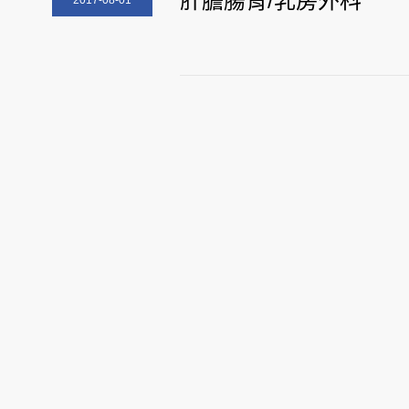
肝膽腸胃/乳房外科
2017-08-01