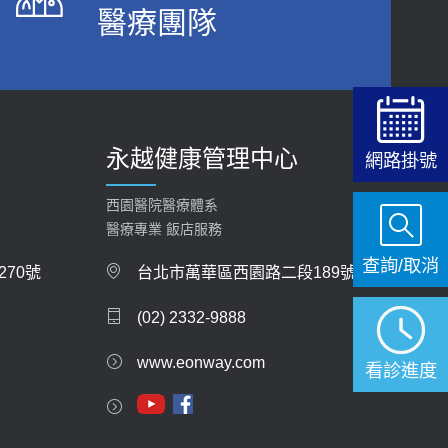
醫療團隊
2026-06-15
白天跑廁所超過8次，就算膀胱過動症！醫師：趁
中年訓練膀胱容量，防老後睡不好、夜間易跌倒
健康網》端午節體重最易失守 醫：掌握4原則
2021-03-05
避免血糖血壓飆高
2026-06-08
瘦子也可能內臟脂肪過高！內臟脂肪標準是多
永越健康管理中心
少？醫：過多恐增罹癌風險
網路掛號
【防跌密碼-防止嬰幼兒跌落及因應處理指
2023-04-25
引】 宣導
西園醫院醫療體系
2026-06-01
骨科魏志定主任接受專訪 【年代電視台聚焦2.0】
醫療專業 飯店服務
2018-01-17
查詢/取消
上班常待在冷氣房？小心泌尿道感染 醫示
70號
台北市萬華區西園路二段189號
警：1病症嚴重恐喪命
近4成人口骨質疏鬆？12類人快做骨質密度檢查！
(02) 2332-9888
2026-05-28
醫：注意5重點可逆轉骨鬆
2023-06-05
www.eonway.com
【2026年世界無菸日】 宣導
看診進度
2026-05-21
膝蓋退化有9大部位 骨科醫坦言：不一定得換人工
關節
【台灣癲癇婦女妊娠 登錄獎勵補助】 宣導