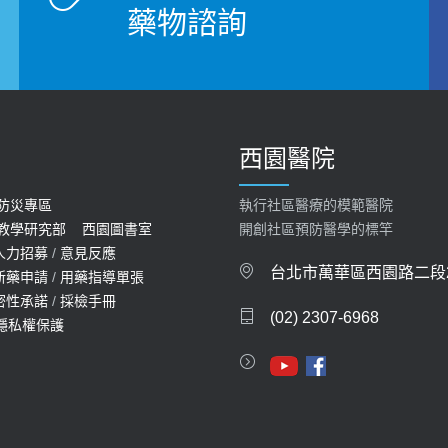
藥物諮詢
西園醫院
防災專區
執行社區醫療的模範醫院
教學研究部
西園圖書室
開創社區預防醫學的標竿
人力招募
/
意見反應
台北市萬華區西園路二段2
新藥申請
/
用藥指導單張
密性承諾
/
採檢手冊
(02) 2307-6968
隱私權保護