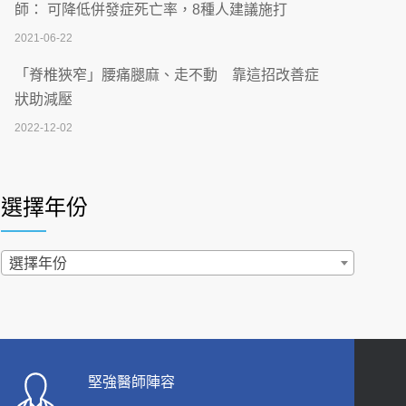
刮」】 宣導
師： 可降低併發症死亡率，8種人建議施打
2026-07-02
2021-06-22
【無菸城市】 宣導
「脊椎狹窄」腰痛腿麻、走不動 靠這招改善症
2026-07-02
狀助減壓
2022-12-02
4連霸議員黃秋澤癌逝！食道癌為何奪命快？
醫曝：出現「這特徵」恐已難逆轉
照胃鏡發現胃息肉，會變胃癌嗎？醫：多半良性
2026-07-01
但2種症狀要小心
選擇年份
2022-02-17
西園醫院55周年 7／10捐血公益活動 邀民眾
熱血響應
過量維生素D和鈣恐罹癌? 醫師釋疑：搞懂4原則
選擇年份
2026-06-30
不怕補錯
2019-04-22
【憶路相伴 友你真好】 宣導
2026-06-25
「落枕」不要大力按脖子！ 1招「伸展運動」預防
落枕
健康肛門痛都是痔瘡?醫談瘍瘍瘻管與肛裂差
堅強醫師陣容
2020-12-15
異 逾50歲民眾可做1事