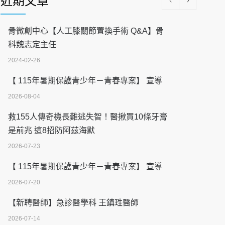
近期文章
骨微創中心【人工膝關節置換手術 Q&A】骨
科魏志定主任
2024-02-26
【 115年暑期保護青少年－青春專案】 宣導
2026-08-04
救155人傳奇機長難逃失智！醫揪買10條牙膏
是前兆 這8招防阿茲海默
2026-07-23
【 115年暑期保護青少年－青春專案】 宣導
2026-07-20
【新聘醫師】急診醫學科 王鎮珄醫師
2026-07-14