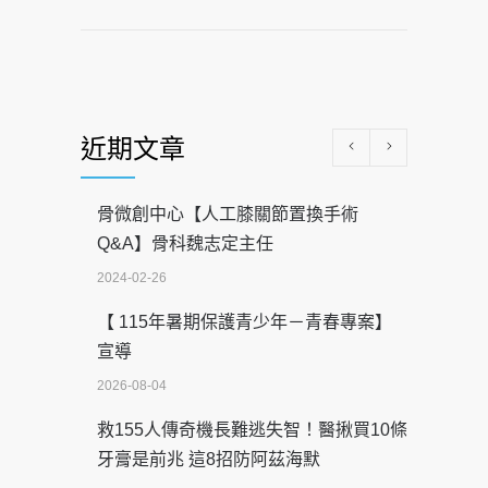
近期文章
骨微創中心【人工膝關節置換手術
Q&A】骨科魏志定主任
2024-02-26
【 115年暑期保護青少年－青春專案】
宣導
2026-08-04
救155人傳奇機長難逃失智！醫揪買10條
牙膏是前兆 這8招防阿茲海默