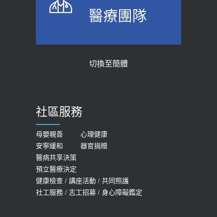
上班常待在冷氣房？小心泌尿道感染
骨科魏志定主任接受專訪 【年代電視
醫療團隊
醫示警：1病症嚴重恐喪命
台聚焦2.0】
2026-05-28
2018-01-17
【2026年世界無菸日】 宣導
近4成人口骨質疏鬆？12類人快做骨
切換至簡體
質密度檢查！醫：注意5重點可逆轉
2026-05-21
骨鬆
【台灣癲癇婦女妊娠 登錄獎勵補助】 宣
2023-06-05
導
社區服務
膝蓋退化有9大部位 骨科醫坦言：不
2026-05-21
一定得換人工關節
女性必看國健署公費懶人包！這幾項檢
母嬰親善
心理健康
2019-10-08
安寧緩和
器官捐贈
查完全免費 沒做虧大了
醫病共享決策
20歲迪士尼男星因癲癇猝逝 老人小
2026-05-14
預立醫療決定
孩最好發、醫師點出8大前兆
健康檢查
/
講座活動
/
共同照護
2019-07-09
社工服務
/
志工招募
/
身心障礙鑑定
哪些動作最傷膝蓋？醫師：避免膝軟