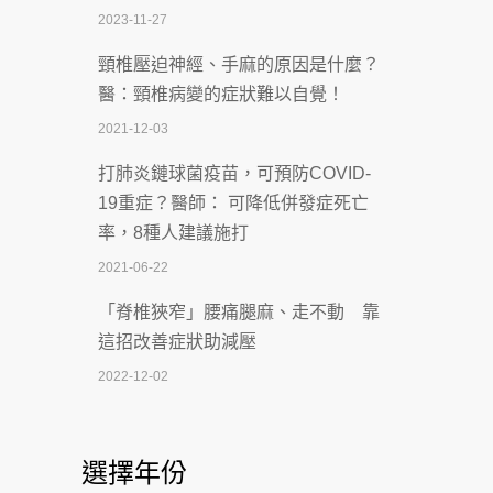
2023-11-27
2026-07-07
頸椎壓迫神經、手麻的原因是什麼？
深耕萬華55年 西園醫院回顧發展歷程與
醫：頸椎病變的症狀難以自覺！
智慧 醫療布局
2021-12-03
2026-07-06
打肺炎鏈球菌疫苗，可預防COVID-
【115年臺北市「防癌保衛戰：健康好禮
19重症？醫師： 可降低併發症死亡
一手刮」】 宣導
率，8種人建議施打
2026-07-02
2021-06-22
【無菸城市】 宣導
「脊椎狹窄」腰痛腿麻、走不動 靠
2026-07-02
這招改善症狀助減壓
4連霸議員黃秋澤癌逝！食道癌為何奪命
2022-12-02
快？醫曝：出現「這特徵」恐已難逆轉
照胃鏡發現胃息肉，會變胃癌嗎？
2026-07-01
醫：多半良性但2種症狀要小心
選擇年份
西園醫院55周年 7／10捐血公益活動 邀
2022-02-17