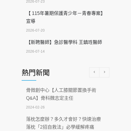
2026-07-23
【 115年暑期保護青少年－青春專案】
宣導
2026-07-20
【新聘醫師】急診醫學科 王鎮珄醫師
2026-07-14
醫學中心級醫療在萬華 西園醫院強化外
熱門新聞
科能量
2026-07-08
骨微創中心【人工膝關節置換手術
沒菸酒也瀕臨洗腎？65歲男靠「這習
Q&A】骨科魏志定主任
慣」逆轉腎功能 醫揭3招救命
2024-02-26
2026-07-08
落枕怎麼辦？多久才會好？快速治療
體溫飆破41度！醫連收兩例中暑病例：
落枕「2招自救法」必學緩解疼痛
致死率達8成