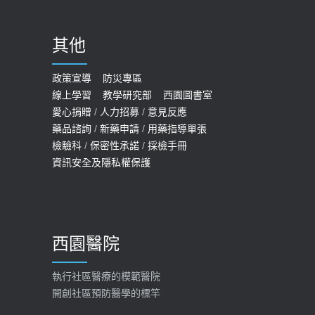
骨磨損，走路、爬山的注意事項
2020-09-24
其他
COVID-19 【疫苗特別門診 – 成人】
預約
政策宣導
防災專區
線上學習
教學研究部
西園圖書室
2022-01-07
愛心捐贈
/
人力招募
/
意見反應
114年【公費流感及新冠疫苗】門診
藥品諮詢
/
新藥申請
/
用藥指導單張
檢驗科
/
保密性承諾
/
採檢手冊
預約
資訊安全及隱私權保護
2025-09-30
【預立醫療照護諮商】門診服務
2026-01-30
西園醫院
【快速肝癌篩檢MRI】新檢查服務
2026-02-06
執行社區醫療的模範醫院
開創社區預防醫學的標竿
大吃大喝、肥胖害到膽囊！膽結石、