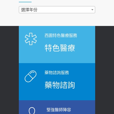
民眾熱血響應
過量維生素D和鈣恐罹癌? 醫師釋
選擇年份
2026-06-30
疑：搞懂4原則不怕補錯
【憶路相伴 友你真好】 宣導
2019-04-22
2026-06-25
「落枕」不要大力按脖子！ 1招「伸
西園特色醫療服務
健康肛門痛都是痔瘡?醫談瘍瘍瘻管與肛
展運動」預防落枕
特色醫療
裂差異 逾50歲民眾可做1事
2020-12-15
2026-06-15
白天跑廁所超過8次，就算膀胱過動
健康網》端午節體重最易失守 醫：掌握4
症！醫師：趁中年訓練膀胱容量，防
原則避免血糖血壓飆高
老後睡不好、夜間易跌倒
藥物諮詢服務
2026-06-08
2021-03-05
藥物諮詢
【防跌密碼-防止嬰幼兒跌落及因應處理
瘦子也可能內臟脂肪過高！內臟脂肪
指引】 宣導
標準是多少？醫：過多恐增罹癌風險
2026-06-01
2023-04-25
堅強醫師陣容