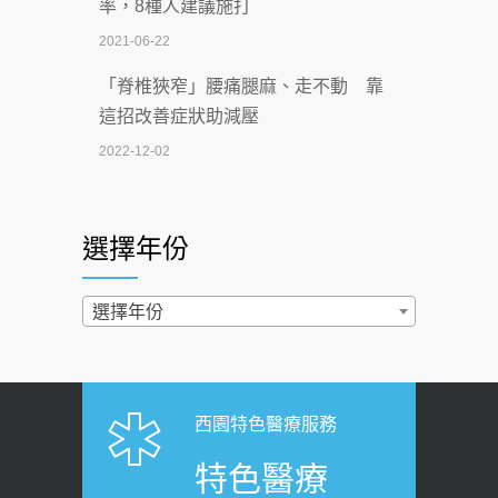
率，8種人建議施打
2026-07-02
2021-06-22
【無菸城市】 宣導
「脊椎狹窄」腰痛腿麻、走不動 靠
2026-07-02
這招改善症狀助減壓
4連霸議員黃秋澤癌逝！食道癌為何奪命
2022-12-02
快？醫曝：出現「這特徵」恐已難逆轉
照胃鏡發現胃息肉，會變胃癌嗎？
2026-07-01
醫：多半良性但2種症狀要小心
選擇年份
西園醫院55周年 7／10捐血公益活動 邀
2022-02-17
民眾熱血響應
過量維生素D和鈣恐罹癌? 醫師釋
選擇年份
2026-06-30
疑：搞懂4原則不怕補錯
【憶路相伴 友你真好】 宣導
2019-04-22
2026-06-25
「落枕」不要大力按脖子！ 1招「伸
西園特色醫療服務
健康肛門痛都是痔瘡?醫談瘍瘍瘻管與肛
展運動」預防落枕
特色醫療
裂差異 逾50歲民眾可做1事
2020-12-15