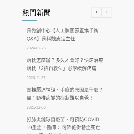
醫學中心級醫療在萬華 西園醫院強化外
熱門新聞
科能量
2026-07-08
骨微創中心【人工膝關節置換手術
沒菸酒也瀕臨洗腎？65歲男靠「這習
Q&A】骨科魏志定主任
慣」逆轉腎功能 醫揭3招救命
2024-02-26
2026-07-08
落枕怎麼辦？多久才會好？快速治療
體溫飆破41度！醫連收兩例中暑病例：
落枕「2招自救法」必學緩解疼痛
致死率達8成
2023-11-27
2026-07-07
頸椎壓迫神經、手麻的原因是什麼？
深耕萬華55年 西園醫院回顧發展歷程與
醫：頸椎病變的症狀難以自覺！
智慧 醫療布局
2021-12-03
2026-07-06
打肺炎鏈球菌疫苗，可預防COVID-
【115年臺北市「防癌保衛戰：健康好禮
19重症？醫師： 可降低併發症死亡
一手刮」】 宣導