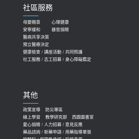
社區服務
膝蓋退化有9大部位 骨科醫坦言：不
2026-05-21
一定得換人工關節
女性必看國健署公費懶人包！這幾項檢
母嬰親善
心理健康
2019-10-08
安寧緩和
器官捐贈
查完全免費 沒做虧大了
醫病共享決策
20歲迪士尼男星因癲癇猝逝 老人小
2026-05-14
預立醫療決定
孩最好發、醫師點出8大前兆
健康檢查
/
講座活動
/
共同照護
2019-07-09
社工服務
/
志工招募
/
身心障礙鑑定
哪些動作最傷膝蓋？醫師：避免膝軟
骨磨損，走路、爬山的注意事項
2020-09-24
其他
COVID-19 【疫苗特別門診 – 成人】
預約
政策宣導
防災專區
線上學習
教學研究部
西園圖書室
2022-01-07
愛心捐贈
/
人力招募
/
意見反應
114年【公費流感及新冠疫苗】門診
藥品諮詢
/
新藥申請
/
用藥指導單張