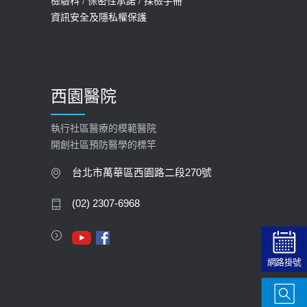
檢驗科
/
保密性承諾
/
採檢手冊
預約
資訊安全及隱私權保護
2025-09-30
【預立醫療照護諮商】門診服務
2026-01-30
西園醫院
【快速肝癌篩檢MRI】新檢查服務
2026-02-06
執行社區醫療的模範醫院
開創社區預防醫學的標竿
大吃大喝、肥胖害到膽囊！膽結石、
膽息肉如何處理？
台北市萬華區西園路二段270號
2020-05-05
(02) 2307-6968
112年【公費流感疫苗】門診預約
2023-09-27
網路掛號