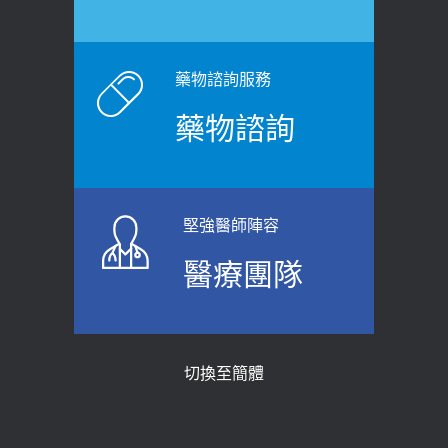
2026-06-15
白天跑廁所超過8次，就算膀胱過動
健康網》端午節體重最易失守 醫：掌握4
症！醫師：趁中年訓練膀胱容量，防
原則避免血糖血壓飆高
老後睡不好、夜間易跌倒
藥物諮詢服務
2026-06-08
2021-03-05
藥物諮詢
【防跌密碼-防止嬰幼兒跌落及因應處理
瘦子也可能內臟脂肪過高！內臟脂肪
指引】 宣導
標準是多少？醫：過多恐增罹癌風險
2026-06-01
2023-04-25
堅強醫師陣容
上班常待在冷氣房？小心泌尿道感染
骨科魏志定主任接受專訪 【年代電視
醫療團隊
醫示警：1病症嚴重恐喪命
台聚焦2.0】
2026-05-28
2018-01-17
【2026年世界無菸日】 宣導
近4成人口骨質疏鬆？12類人快做骨
切換至簡體
質密度檢查！醫：注意5重點可逆轉
2026-05-21
骨鬆
【台灣癲癇婦女妊娠 登錄獎勵補助】 宣
2023-06-05
導