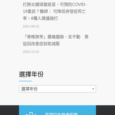
打肺炎鏈球菌疫苗，可預防COVID-
【115年臺北市「防癌保衛戰：健康好禮
19重症？醫師： 可降低併發症死亡
一手刮」】 宣導
率，8種人建議施打
2026-07-02
2021-06-22
【無菸城市】 宣導
「脊椎狹窄」腰痛腿麻、走不動 靠
2026-07-02
這招改善症狀助減壓
4連霸議員黃秋澤癌逝！食道癌為何奪命
2022-12-02
快？醫曝：出現「這特徵」恐已難逆轉
照胃鏡發現胃息肉，會變胃癌嗎？
2026-07-01
醫：多半良性但2種症狀要小心
選擇年份
西園醫院55周年 7／10捐血公益活動 邀
2022-02-17
民眾熱血響應
過量維生素D和鈣恐罹癌? 醫師釋
選擇年份
2026-06-30
疑：搞懂4原則不怕補錯
【憶路相伴 友你真好】 宣導
2019-04-22
2026-06-25
「落枕」不要大力按脖子！ 1招「伸
西園特色醫療服務