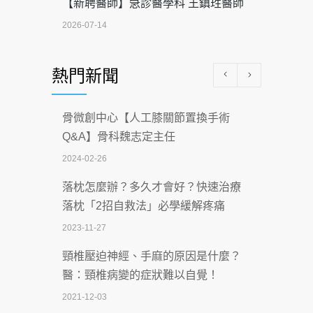
【新聘醫師】急診醫學科 王鎮珄醫師
2026-07-14
醫學中心級醫療在萬華 西園醫院強化外
熱門新聞
科能量
2026-07-08
骨微創中心【人工膝關節置換手術
沒菸酒也瀕臨洗腎？65歲男靠「這習
Q&A】骨科魏志定主任
慣」逆轉腎功能 醫揭3招救命
2024-02-26
2026-07-08
落枕怎麼辦？多久才會好？快速治療
體溫飆破41度！醫連收兩例中暑病例：
落枕「2招自救法」必學緩解疼痛
致死率達8成
2023-11-27
2026-07-07
頸椎壓迫神經、手麻的原因是什麼？
深耕萬華55年 西園醫院回顧發展歷程與
醫：頸椎病變的症狀難以自覺！
智慧 醫療布局
2021-12-03
2026-07-06