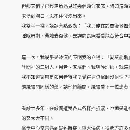
但那天稍早已經連續遇見好幾個類似家庭，諸如這類
處湧到胸口，忍不住發洩出來。
我雙手一攤，語調有點激動：「我只能在診間衛教如
睡眠周期、帶她去復健、去詢問長照看看能否符合申
這一次，我幾乎是冷漠的表明我的立場：「愛莫能助
診間裡的三組人，患者、家屬們、我與護理師，就這
我不知道家屬是如何看待我？覺得這位醫師沒耐性？
能繼續開同樣的藥，請他們離開，繼續看下一位患者
看診廿多年，在診間遭受各式各樣挫折感，也總是能
的又大大不同。
醫學中心常常遇到疑難雜症、重大傷病，得窮盡許多