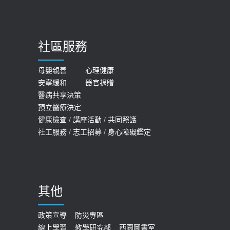
骨鬆
【台灣癲癇婦女妊娠 登錄獎勵補助】 宣
2023-06-05
導
社區服務
膝蓋退化有9大部位 骨科醫坦言：不
2026-05-21
一定得換人工關節
女性必看國健署公費懶人包！這幾項檢
母嬰親善
心理健康
2019-10-08
安寧緩和
器官捐贈
查完全免費 沒做虧大了
醫病共享決策
20歲迪士尼男星因癲癇猝逝 老人小
2026-05-14
預立醫療決定
孩最好發、醫師點出8大前兆
健康檢查
/
講座活動
/
共同照護
2019-07-09
社工服務
/
志工招募
/
身心障礙鑑定
哪些動作最傷膝蓋？醫師：避免膝軟
骨磨損，走路、爬山的注意事項
2020-09-24
其他
COVID-19 【疫苗特別門診 – 成人】
預約
政策宣導
防災專區
線上學習
教學研究部
西園圖書室