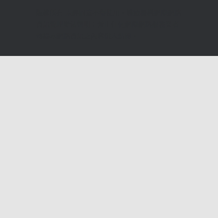
版權所有 未經同意不得使用。醫療機構網際網路
資訊管理辦法聲明：禁止任何網際網路服務業者
轉錄本網路資訊之內容供人點閱。