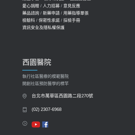
2022-01-07
愛心捐贈
/
人力招募
/
意見反應
114年【公費流感及新冠疫苗】門診
藥品諮詢
/
新藥申請
/
用藥指導單張
檢驗科
/
保密性承諾
/
採檢手冊
預約
資訊安全及隱私權保護
2025-09-30
【預立醫療照護諮商】門診服務
2026-01-30
西園醫院
【快速肝癌篩檢MRI】新檢查服務
2026-02-06
執行社區醫療的模範醫院
開創社區預防醫學的標竿
大吃大喝、肥胖害到膽囊！膽結石、
膽息肉如何處理？
台北市萬華區西園路二段270號
2020-05-05
(02) 2307-6968
112年【公費流感疫苗】門診預約
2023-09-27