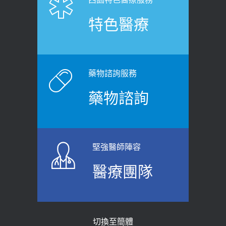
健康肛門痛都是痔瘡?醫談瘍瘍瘻管與肛
展運動」預防落枕
特色醫療
裂差異 逾50歲民眾可做1事
2020-12-15
2026-06-15
白天跑廁所超過8次，就算膀胱過動
健康網》端午節體重最易失守 醫：掌握4
症！醫師：趁中年訓練膀胱容量，防
原則避免血糖血壓飆高
老後睡不好、夜間易跌倒
藥物諮詢服務
2026-06-08
2021-03-05
藥物諮詢
【防跌密碼-防止嬰幼兒跌落及因應處理
瘦子也可能內臟脂肪過高！內臟脂肪
指引】 宣導
標準是多少？醫：過多恐增罹癌風險
2026-06-01
2023-04-25
堅強醫師陣容
上班常待在冷氣房？小心泌尿道感染
骨科魏志定主任接受專訪 【年代電視
醫療團隊
醫示警：1病症嚴重恐喪命
台聚焦2.0】
2026-05-28
2018-01-17
【2026年世界無菸日】 宣導
近4成人口骨質疏鬆？12類人快做骨
切換至簡體
質密度檢查！醫：注意5重點可逆轉
2026-05-21