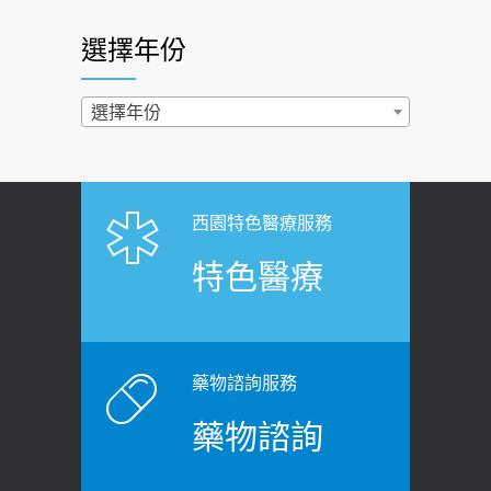
2026-07-01
醫：多半良性但2種症狀要小心
選擇年份
西園醫院55周年 7／10捐血公益活動 邀
2022-02-17
民眾熱血響應
過量維生素D和鈣恐罹癌? 醫師釋
選擇年份
2026-06-30
疑：搞懂4原則不怕補錯
【憶路相伴 友你真好】 宣導
2019-04-22
2026-06-25
「落枕」不要大力按脖子！ 1招「伸
西園特色醫療服務
健康肛門痛都是痔瘡?醫談瘍瘍瘻管與肛
展運動」預防落枕
特色醫療
裂差異 逾50歲民眾可做1事
2020-12-15
2026-06-15
白天跑廁所超過8次，就算膀胱過動
健康網》端午節體重最易失守 醫：掌握4
症！醫師：趁中年訓練膀胱容量，防
原則避免血糖血壓飆高
老後睡不好、夜間易跌倒
藥物諮詢服務
2026-06-08
2021-03-05
藥物諮詢
【防跌密碼-防止嬰幼兒跌落及因應處理
瘦子也可能內臟脂肪過高！內臟脂肪
指引】 宣導