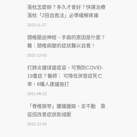
落枕怎麼辦？多久才會好？快速治療
體溫飆破41度！醫連收兩例中暑病例：
落枕「2招自救法」必學緩解疼痛
致死率達8成
2023-11-27
2026-07-07
頸椎壓迫神經、手麻的原因是什麼？
深耕萬華55年 西園醫院回顧發展歷程與
醫：頸椎病變的症狀難以自覺！
智慧 醫療布局
2021-12-03
2026-07-06
打肺炎鏈球菌疫苗，可預防COVID-
【115年臺北市「防癌保衛戰：健康好禮
19重症？醫師： 可降低併發症死亡
一手刮」】 宣導
率，8種人建議施打
2026-07-02
2021-06-22
【無菸城市】 宣導
「脊椎狹窄」腰痛腿麻、走不動 靠
2026-07-02
這招改善症狀助減壓
4連霸議員黃秋澤癌逝！食道癌為何奪命
2022-12-02
快？醫曝：出現「這特徵」恐已難逆轉
照胃鏡發現胃息肉，會變胃癌嗎？