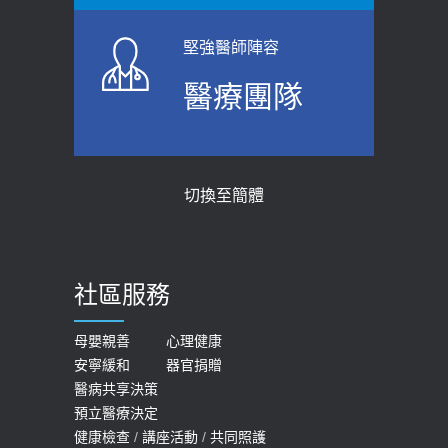
標準是多少？醫：過多恐增罹癌風險
2026-06-01
2023-04-25
堅強醫師陣容
上班常待在冷氣房？小心泌尿道感染
骨科魏志定主任接受專訪 【年代電視
醫療團隊
醫示警：1病症嚴重恐喪命
台聚焦2.0】
2026-05-28
2018-01-17
【2026年世界無菸日】 宣導
近4成人口骨質疏鬆？12類人快做骨
切換至簡體
質密度檢查！醫：注意5重點可逆轉
2026-05-21
骨鬆
【台灣癲癇婦女妊娠 登錄獎勵補助】 宣
2023-06-05
導
社區服務
膝蓋退化有9大部位 骨科醫坦言：不
2026-05-21
一定得換人工關節
女性必看國健署公費懶人包！這幾項檢
母嬰親善
心理健康
2019-10-08
安寧緩和
器官捐贈
查完全免費 沒做虧大了
醫病共享決策
20歲迪士尼男星因癲癇猝逝 老人小
2026-05-14
預立醫療決定
孩最好發、醫師點出8大前兆
健康檢查
/
講座活動
/
共同照護