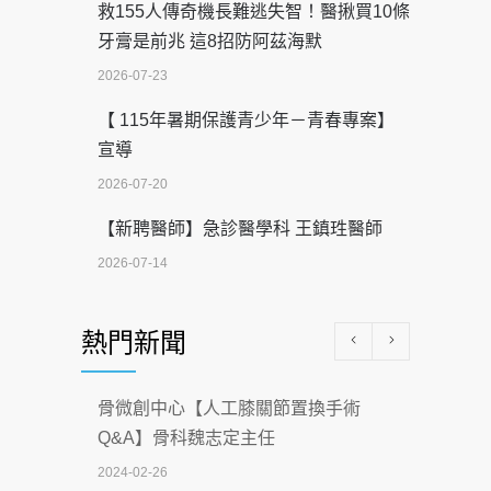
救155人傳奇機長難逃失智！醫揪買10條
牙膏是前兆 這8招防阿茲海默
2026-07-23
【 115年暑期保護青少年－青春專案】
宣導
2026-07-20
【新聘醫師】急診醫學科 王鎮珄醫師
2026-07-14
醫學中心級醫療在萬華 西園醫院強化外
熱門新聞
科能量
2026-07-08
骨微創中心【人工膝關節置換手術
沒菸酒也瀕臨洗腎？65歲男靠「這習
Q&A】骨科魏志定主任
慣」逆轉腎功能 醫揭3招救命
2024-02-26
2026-07-08