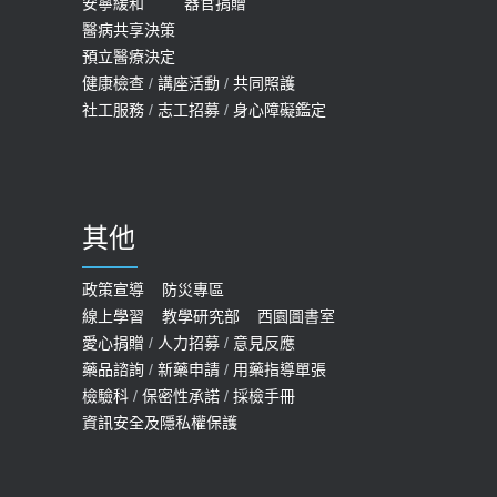
安寧緩和
器官捐贈
查完全免費 沒做虧大了
醫病共享決策
20歲迪士尼男星因癲癇猝逝 老人小
2026-05-14
預立醫療決定
孩最好發、醫師點出8大前兆
健康檢查
/
講座活動
/
共同照護
2019-07-09
社工服務
/
志工招募
/
身心障礙鑑定
哪些動作最傷膝蓋？醫師：避免膝軟
骨磨損，走路、爬山的注意事項
2020-09-24
其他
COVID-19 【疫苗特別門診 – 成人】
預約
政策宣導
防災專區
線上學習
教學研究部
西園圖書室
2022-01-07
愛心捐贈
/
人力招募
/
意見反應
114年【公費流感及新冠疫苗】門診
藥品諮詢
/
新藥申請
/
用藥指導單張
檢驗科
/
保密性承諾
/
採檢手冊
預約
資訊安全及隱私權保護
2025-09-30
【預立醫療照護諮商】門診服務