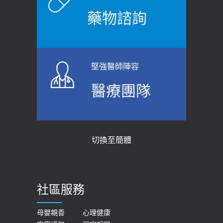
2026-06-08
2021-03-05
藥物諮詢
【防跌密碼-防止嬰幼兒跌落及因應處理
瘦子也可能內臟脂肪過高！內臟脂肪
指引】 宣導
標準是多少？醫：過多恐增罹癌風險
2026-06-01
2023-04-25
堅強醫師陣容
上班常待在冷氣房？小心泌尿道感染
骨科魏志定主任接受專訪 【年代電視
醫療團隊
醫示警：1病症嚴重恐喪命
台聚焦2.0】
2026-05-28
2018-01-17
【2026年世界無菸日】 宣導
近4成人口骨質疏鬆？12類人快做骨
切換至簡體
質密度檢查！醫：注意5重點可逆轉
2026-05-21
骨鬆
【台灣癲癇婦女妊娠 登錄獎勵補助】 宣
2023-06-05
導
社區服務
膝蓋退化有9大部位 骨科醫坦言：不
2026-05-21
一定得換人工關節
女性必看國健署公費懶人包！這幾項檢
母嬰親善
心理健康
2019-10-08