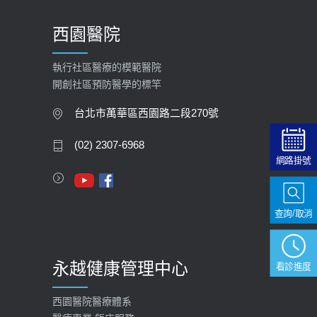
2026-01-30
西園醫院
【快速肝癌篩檢MRI】新檢查服務
2026-02-06
執行社區醫療的模範醫院
開創社區預防醫學的標竿
大吃大喝、肥胖害到膽囊！膽結石、
膽息肉如何處理？
台北市萬華區西園路二段270號
2020-05-05
(02) 2307-6968
112年【公費流感疫苗】門診預約
網路掛號
2023-09-27
查詢/取消
永越健康管理中心
看診進度
西園醫院醫療體系