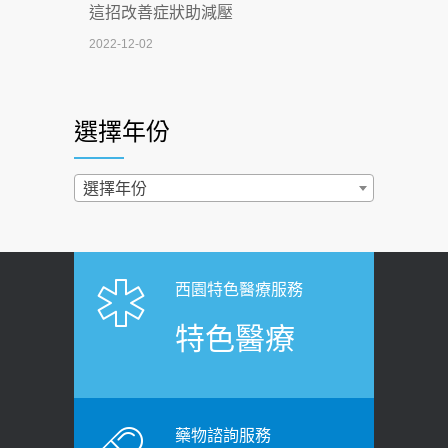
這招改善症狀助減壓
4連霸議員黃秋澤癌逝！食道癌為何奪命
2022-12-02
快？醫曝：出現「這特徵」恐已難逆轉
照胃鏡發現胃息肉，會變胃癌嗎？
2026-07-01
醫：多半良性但2種症狀要小心
選擇年份
西園醫院55周年 7／10捐血公益活動 邀
2022-02-17
民眾熱血響應
過量維生素D和鈣恐罹癌? 醫師釋
選擇年份
2026-06-30
疑：搞懂4原則不怕補錯
【憶路相伴 友你真好】 宣導
2019-04-22
2026-06-25
「落枕」不要大力按脖子！ 1招「伸
西園特色醫療服務
健康肛門痛都是痔瘡?醫談瘍瘍瘻管與肛
展運動」預防落枕
特色醫療
裂差異 逾50歲民眾可做1事
2020-12-15
2026-06-15
白天跑廁所超過8次，就算膀胱過動
健康網》端午節體重最易失守 醫：掌握4
症！醫師：趁中年訓練膀胱容量，防
原則避免血糖血壓飆高
老後睡不好、夜間易跌倒
藥物諮詢服務