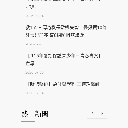
宣導
2026-08-04
救155人傳奇機長難逃失智！醫揪買10條
牙膏是前兆 這8招防阿茲海默
2026-07-23
【 115年暑期保護青少年－青春專案】
宣導
2026-07-20
【新聘醫師】急診醫學科 王鎮珄醫師
2026-07-14
醫學中心級醫療在萬華 西園醫院強化外
熱門新聞
科能量
2026-07-08