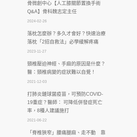
骨微創中心【人工膝關節置換手術
沒菸酒也瀕臨洗腎？65歲男靠「這習
Q&A】骨科魏志定主任
慣」逆轉腎功能 醫揭3招救命
2024-02-26
2026-07-08
落枕怎麼辦？多久才會好？快速治療
體溫飆破41度！醫連收兩例中暑病例：
落枕「2招自救法」必學緩解疼痛
致死率達8成
2023-11-27
2026-07-07
頸椎壓迫神經、手麻的原因是什麼？
深耕萬華55年 西園醫院回顧發展歷程與
醫：頸椎病變的症狀難以自覺！
智慧 醫療布局
2021-12-03
2026-07-06
打肺炎鏈球菌疫苗，可預防COVID-
【115年臺北市「防癌保衛戰：健康好禮
19重症？醫師： 可降低併發症死亡
一手刮」】 宣導
率，8種人建議施打
2026-07-02
2021-06-22
【無菸城市】 宣導
「脊椎狹窄」腰痛腿麻、走不動 靠
2026-07-02