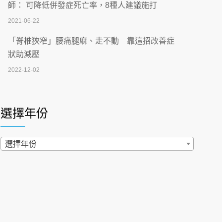
刮」】 宣導
師： 可降低併發症死亡率，8種人建議施打
2026-07-02
2021-06-22
【無菸城市】 宣導
「脊椎狹窄」腰痛腿麻、走不動 靠這招改善症
2026-07-02
狀助減壓
2022-12-02
4連霸議員黃秋澤癌逝！食道癌為何奪命快？
醫曝：出現「這特徵」恐已難逆轉
照胃鏡發現胃息肉，會變胃癌嗎？醫：多半良性
2026-07-01
但2種症狀要小心
選擇年份
2022-02-17
西園醫院55周年 7／10捐血公益活動 邀民眾
熱血響應
過量維生素D和鈣恐罹癌? 醫師釋疑：搞懂4原則
選擇年份
2026-06-30
不怕補錯
2019-04-22
【憶路相伴 友你真好】 宣導
2026-06-25
「落枕」不要大力按脖子！ 1招「伸展運動」預防
落枕
健康肛門痛都是痔瘡?醫談瘍瘍瘻管與肛裂差
2020-12-15
異 逾50歲民眾可做1事