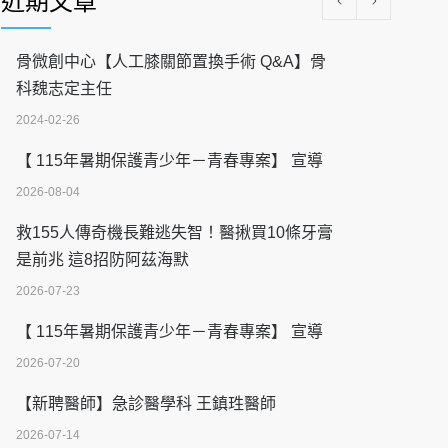
近期文章
骨微創中心【人工膝關節置換手術 Q&A】骨
科魏志定主任
2024-02-26
【 115年暑期保護青少年－青春專案】 宣導
2026-08-04
救155人傳奇機長難逃失智！醫揪買10條牙膏
是前兆 這8招防阿茲海默
2026-07-23
【 115年暑期保護青少年－青春專案】 宣導
2026-07-20
【新聘醫師】急診醫學科 王鎮珄醫師
2026-07-14