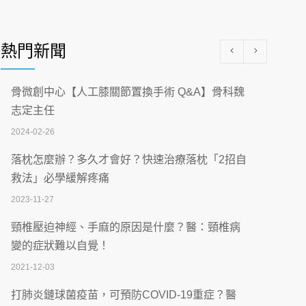
醫學中心級醫療在萬華 西園醫院強化外科能
量
熱門新聞
2026-07-08
沒菸酒也瀕臨洗腎？65歲男靠「這習慣」逆
骨微創中心【人工膝關節置換手術 Q&A】骨科魏
轉腎功能 醫揭3招救命
志定主任
2026-07-08
2024-02-26
體溫飆破41度！醫連收兩例中暑病例：致死
落枕怎麼辦？多久才會好？快速治療落枕「2招自
率達8成
救法」必學緩解疼痛
2026-07-07
2023-11-27
深耕萬華55年 西園醫院回顧發展歷程與智慧
頸椎壓迫神經、手麻的原因是什麼？醫：頸椎病
醫療布局
變的症狀難以自覺！
2026-07-06
2021-12-03
【115年臺北市「防癌保衛戰：健康好禮一手
打肺炎鏈球菌疫苗，可預防COVID-19重症？醫