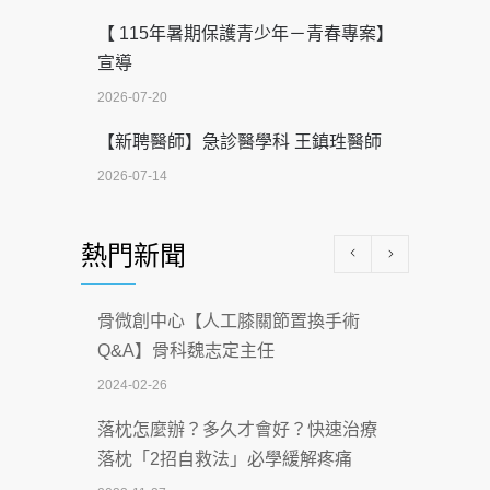
【 115年暑期保護青少年－青春專案】
宣導
2026-07-20
【新聘醫師】急診醫學科 王鎮珄醫師
2026-07-14
醫學中心級醫療在萬華 西園醫院強化外
熱門新聞
科能量
2026-07-08
骨微創中心【人工膝關節置換手術
沒菸酒也瀕臨洗腎？65歲男靠「這習
Q&A】骨科魏志定主任
慣」逆轉腎功能 醫揭3招救命
2024-02-26
2026-07-08
落枕怎麼辦？多久才會好？快速治療
體溫飆破41度！醫連收兩例中暑病例：
落枕「2招自救法」必學緩解疼痛
致死率達8成