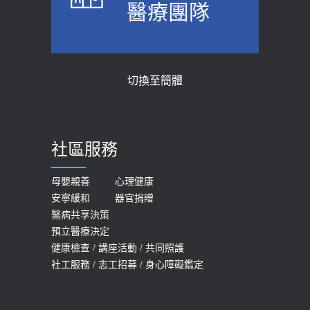
醫療團隊
醫示警：1病症嚴重恐喪命
台聚焦2.0】
2026-05-28
2018-01-17
【2026年世界無菸日】 宣導
近4成人口骨質疏鬆？12類人快做骨
切換至簡體
質密度檢查！醫：注意5重點可逆轉
2026-05-21
骨鬆
【台灣癲癇婦女妊娠 登錄獎勵補助】 宣
2023-06-05
導
社區服務
膝蓋退化有9大部位 骨科醫坦言：不
2026-05-21
一定得換人工關節
女性必看國健署公費懶人包！這幾項檢
母嬰親善
心理健康
2019-10-08
安寧緩和
器官捐贈
查完全免費 沒做虧大了
醫病共享決策
20歲迪士尼男星因癲癇猝逝 老人小
2026-05-14
預立醫療決定
孩最好發、醫師點出8大前兆
健康檢查
/
講座活動
/
共同照護
2019-07-09
社工服務
/
志工招募
/
身心障礙鑑定
哪些動作最傷膝蓋？醫師：避免膝軟
骨磨損，走路、爬山的注意事項