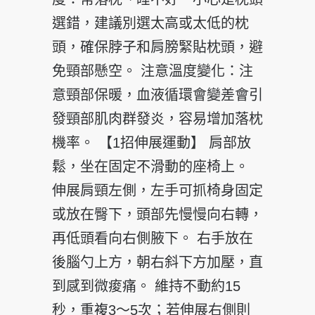
選錯，建議別選太高或太低的枕
頭，確保脖子和肩膀緊貼枕頭，避
免頸部懸空。 注意溫度變化：注
意頸部保暖，血液循環會變差會引
發頸部肌肉群發炎，容易增加落枕
機率。 【1招伸展運動】 肩部放
鬆，坐在固定不滑動的座椅上。
伸展肩頸左側，左手可抓椅身固定
或放在臀下，頭部先慢慢向右轉，
再低頭看向右側腋下。 右手放在
後腦勺上方，朝右斜下方加壓，直
到感到微痠痛。 維持不動約15
秒，重複3～5次；若伸展右側則