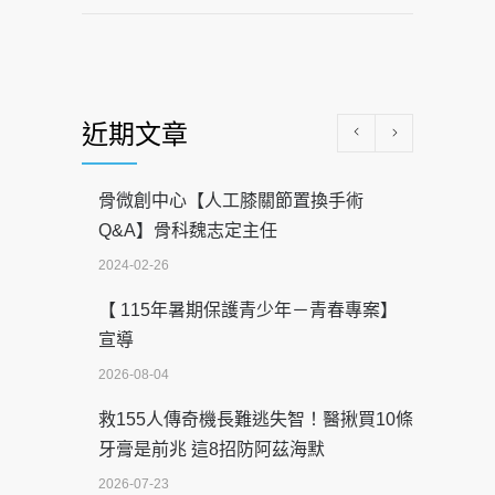
近期文章
骨微創中心【人工膝關節置換手術
Q&A】骨科魏志定主任
2024-02-26
【 115年暑期保護青少年－青春專案】
宣導
2026-08-04
救155人傳奇機長難逃失智！醫揪買10條
牙膏是前兆 這8招防阿茲海默
2026-07-23