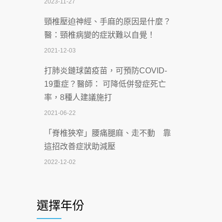
2023-11-27
2026-07-07
頸椎壓迫神經、手麻的原因是什麼？
深耕萬華55年 西園醫院回顧發展歷程與
醫：頸椎病變的症狀難以自覺！
智慧 醫療布局
2021-12-03
2026-07-06
打肺炎鏈球菌疫苗，可預防COVID-
【115年臺北市「防癌保衛戰：健康好禮
19重症？醫師： 可降低併發症死亡
一手刮」】 宣導
率，8種人建議施打
2026-07-02
2021-06-22
【無菸城市】 宣導
「脊椎狹窄」腰痛腿麻、走不動 靠
2026-07-02
這招改善症狀助減壓
4連霸議員黃秋澤癌逝！食道癌為何奪命
2022-12-02
快？醫曝：出現「這特徵」恐已難逆轉
照胃鏡發現胃息肉，會變胃癌嗎？
2026-07-01
醫：多半良性但2種症狀要小心
選擇年份
西園醫院55周年 7／10捐血公益活動 邀
2022-02-17
民眾熱血響應