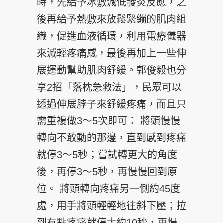
時，先給予冰敷減低發炎反應，之
後再給予熱敷來放鬆緊繃的肌肉組
織，促進血液循環，利用電療儀器
來減輕疼痛感，最後再加上一些伸
展運動幫助肌肉舒緩。郭俊毅也分
享2招「落枕急救法」，民眾可以
透過伸展脖子來舒緩疼痛，而且只
需重複做3～5次即可： 將頭慢慢
轉向不敢動的那邊，直到感到疼痛
就停3～5秒；嘗試轉更大的角度
後，再停3～5秒，再慢慢回到原
位。 將頭轉向疼痛另一側約45度
處，用手將頭輕輕地往斜下壓；拉
到有點疼痛就停大約10秒，再慢