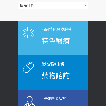
過量維生素D和鈣恐罹癌? 醫師釋
選擇年份
2026-06-30
疑：搞懂4原則不怕補錯
【憶路相伴 友你真好】 宣導
2019-04-22
2026-06-25
「落枕」不要大力按脖子！ 1招「伸
西園特色醫療服務
健康肛門痛都是痔瘡?醫談瘍瘍瘻管與肛
展運動」預防落枕
特色醫療
裂差異 逾50歲民眾可做1事
2020-12-15
2026-06-15
白天跑廁所超過8次，就算膀胱過動
健康網》端午節體重最易失守 醫：掌握4
症！醫師：趁中年訓練膀胱容量，防
原則避免血糖血壓飆高
老後睡不好、夜間易跌倒
藥物諮詢服務
2026-06-08
2021-03-05
藥物諮詢
【防跌密碼-防止嬰幼兒跌落及因應處理
瘦子也可能內臟脂肪過高！內臟脂肪
指引】 宣導
標準是多少？醫：過多恐增罹癌風險
2026-06-01
2023-04-25
堅強醫師陣容
上班常待在冷氣房？小心泌尿道感染
骨科魏志定主任接受專訪 【年代電視