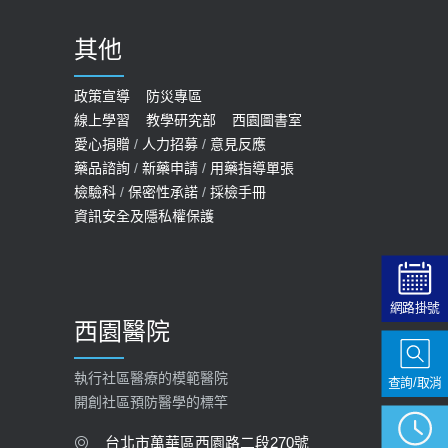
2020-09-24
其他
COVID-19 【疫苗特別門診 – 成人】
預約
政策宣導
防災專區
線上學習
教學研究部
西園圖書室
2022-01-07
愛心捐贈
/
人力招募
/
意見反應
114年【公費流感及新冠疫苗】門診
藥品諮詢
/
新藥申請
/
用藥指導單張
檢驗科
/
保密性承諾
/
採檢手冊
預約
資訊安全及隱私權保護
2025-09-30
【預立醫療照護諮商】門診服務
2026-01-30
網路掛號
西園醫院
【快速肝癌篩檢MRI】新檢查服務
2026-02-06
執行社區醫療的模範醫院
查詢/取消
開創社區預防醫學的標竿
大吃大喝、肥胖害到膽囊！膽結石、
膽息肉如何處理？
台北市萬華區西園路二段270號