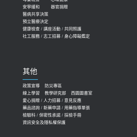
2019-10-08
安寧緩和
器官捐贈
查完全免費 沒做虧大了
醫病共享決策
20歲迪士尼男星因癲癇猝逝 老人小
2026-05-14
預立醫療決定
孩最好發、醫師點出8大前兆
健康檢查
/
講座活動
/
共同照護
2019-07-09
社工服務
/
志工招募
/
身心障礙鑑定
哪些動作最傷膝蓋？醫師：避免膝軟
骨磨損，走路、爬山的注意事項
2020-09-24
其他
COVID-19 【疫苗特別門診 – 成人】
預約
政策宣導
防災專區
線上學習
教學研究部
西園圖書室
2022-01-07
愛心捐贈
/
人力招募
/
意見反應
114年【公費流感及新冠疫苗】門診
藥品諮詢
/
新藥申請
/
用藥指導單張
檢驗科
/
保密性承諾
/
採檢手冊
預約
資訊安全及隱私權保護
2025-09-30