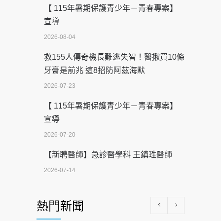
【 115年暑期保護青少年－青春專案】
宣導
2026-08-04
救155人傳奇機長難逃失智！醫揪買10條
牙膏是前兆 這8招防阿茲海默
2026-07-23
【 115年暑期保護青少年－青春專案】
宣導
2026-07-20
【新聘醫師】急診醫學科 王鎮珄醫師
2026-07-14
醫學中心級醫療在萬華 西園醫院強化外
熱門新聞
科能量
2026-07-08