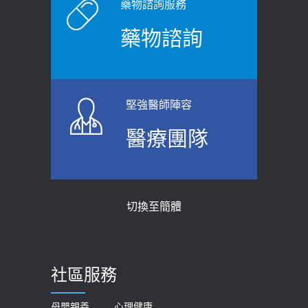
原則避免血糖血壓飆高
老後睡不好、夜間易跌倒
藥物諮詢服務
2026-06-08
2021-03-05
藥物諮詢
【防跌密碼-防止嬰幼兒跌落及因應處理
瘦子也可能內臟脂肪過高！內臟脂肪
指引】 宣導
標準是多少？醫：過多恐增罹癌風險
2026-06-01
2023-04-25
堅強醫師陣容
上班常待在冷氣房？小心泌尿道感染
骨科魏志定主任接受專訪 【年代電視
醫療團隊
醫示警：1病症嚴重恐喪命
台聚焦2.0】
2026-05-28
2018-01-17
【2026年世界無菸日】 宣導
近4成人口骨質疏鬆？12類人快做骨
切換至簡體
質密度檢查！醫：注意5重點可逆轉
2026-05-21
骨鬆
【台灣癲癇婦女妊娠 登錄獎勵補助】 宣
2023-06-05
導
社區服務
膝蓋退化有9大部位 骨科醫坦言：不
2026-05-21
一定得換人工關節
女性必看國健署公費懶人包！這幾項檢
母嬰親善
心理健康