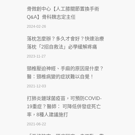
骨微創中心【人工膝關節置換手術
沒菸酒也瀕臨洗腎？65歲男靠「這習
Q&A】骨科魏志定主任
慣」逆轉腎功能 醫揭3招救命
2024-02-26
2026-07-08
落枕怎麼辦？多久才會好？快速治療
體溫飆破41度！醫連收兩例中暑病例：
落枕「2招自救法」必學緩解疼痛
致死率達8成
2023-11-27
2026-07-07
頸椎壓迫神經、手麻的原因是什麼？
深耕萬華55年 西園醫院回顧發展歷程與
醫：頸椎病變的症狀難以自覺！
智慧 醫療布局
2021-12-03
2026-07-06
打肺炎鏈球菌疫苗，可預防COVID-
【115年臺北市「防癌保衛戰：健康好禮
19重症？醫師： 可降低併發症死亡
一手刮」】 宣導
率，8種人建議施打
2026-07-02
2021-06-22
【無菸城市】 宣導