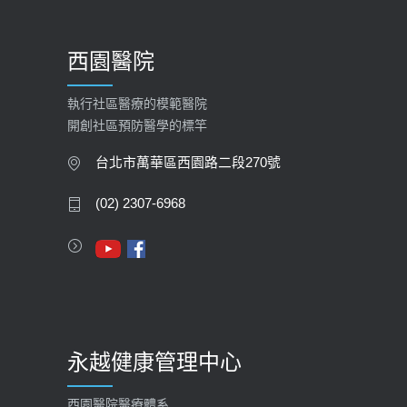
【預立醫療照護諮商】門診服務
2026-01-30
西園醫院
【快速肝癌篩檢MRI】新檢查服務
2026-02-06
執行社區醫療的模範醫院
開創社區預防醫學的標竿
大吃大喝、肥胖害到膽囊！膽結石、
膽息肉如何處理？
台北市萬華區西園路二段270號
2020-05-05
(02) 2307-6968
112年【公費流感疫苗】門診預約
2023-09-27
永越健康管理中心
西園醫院醫療體系