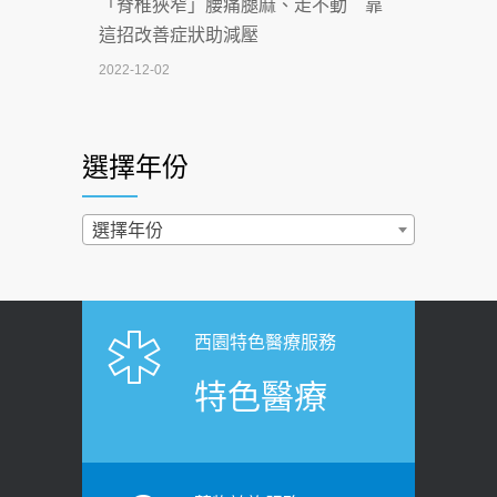
「脊椎狹窄」腰痛腿麻、走不動 靠
2026-07-02
這招改善症狀助減壓
4連霸議員黃秋澤癌逝！食道癌為何奪命
2022-12-02
快？醫曝：出現「這特徵」恐已難逆轉
照胃鏡發現胃息肉，會變胃癌嗎？
2026-07-01
醫：多半良性但2種症狀要小心
選擇年份
西園醫院55周年 7／10捐血公益活動 邀
2022-02-17
民眾熱血響應
過量維生素D和鈣恐罹癌? 醫師釋
選擇年份
2026-06-30
疑：搞懂4原則不怕補錯
【憶路相伴 友你真好】 宣導
2019-04-22
2026-06-25
「落枕」不要大力按脖子！ 1招「伸
西園特色醫療服務
健康肛門痛都是痔瘡?醫談瘍瘍瘻管與肛
展運動」預防落枕
特色醫療
裂差異 逾50歲民眾可做1事
2020-12-15
2026-06-15
白天跑廁所超過8次，就算膀胱過動
健康網》端午節體重最易失守 醫：掌握4
症！醫師：趁中年訓練膀胱容量，防