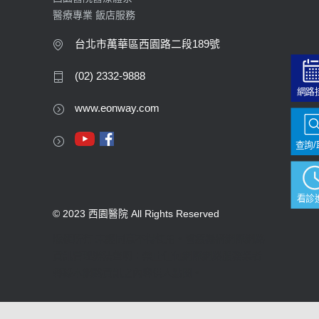
醫療專業 飯店服務
台北市萬華區西園路二段189號
(02) 2332-9888
網路
www.eonway.com
查詢/
看診
© 2023 西園醫院 All Rights Reserved
版權所有 未經同意不得使用。醫療機構網際網路
資訊管理辦法聲明：禁止任何網際網路服務業者
轉錄本網路資訊之內容供人點閱。