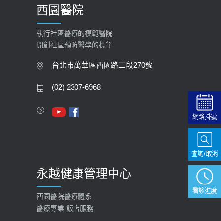
西園醫院
【快速肝癌篩檢MRI】新檢查服務
2026-02-06
執行社區醫療的模範醫院
開創社區預防醫學的標竿
大吃大喝、肥胖害到膽囊！膽結石、
膽息肉如何處理？
台北市萬華區西園路二段270號
2020-05-05
(02) 2307-6968
112年【公費流感疫苗】門診預約
2023-09-27
網路掛號
查詢/取消
永越健康管理中心
看診進度
西園醫院醫療體系
醫療專業 飯店服務