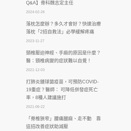
Q&A】骨科魏志定主任
慣」逆轉腎功能 醫揭3招救命
2024-02-26
2026-07-08
落枕怎麼辦？多久才會好？快速治療
體溫飆破41度！醫連收兩例中暑病例：
落枕「2招自救法」必學緩解疼痛
致死率達8成
2023-11-27
2026-07-07
頸椎壓迫神經、手麻的原因是什麼？
深耕萬華55年 西園醫院回顧發展歷程與
醫：頸椎病變的症狀難以自覺！
智慧 醫療布局
2021-12-03
2026-07-06
打肺炎鏈球菌疫苗，可預防COVID-
【115年臺北市「防癌保衛戰：健康好禮
19重症？醫師： 可降低併發症死亡
一手刮」】 宣導
率，8種人建議施打
2026-07-02
2021-06-22
【無菸城市】 宣導
「脊椎狹窄」腰痛腿麻、走不動 靠
2026-07-02
這招改善症狀助減壓