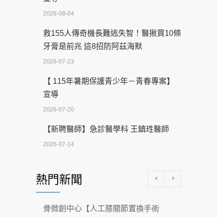
2026-08-04
救155人傳奇機長難逃失智！醫揪買10條
牙膏是前兆 這8招防阿茲海默
2026-07-23
【 115年暑期保護青少年－青春專案】
宣導
2026-07-20
【新聘醫師】急診醫學科 王鎮珄醫師
2026-07-14
醫學中心級醫療在萬華 西園醫院強化外
熱門新聞
科能量
2026-07-08
骨微創中心【人工膝關節置換手術
沒菸酒也瀕臨洗腎？65歲男靠「這習