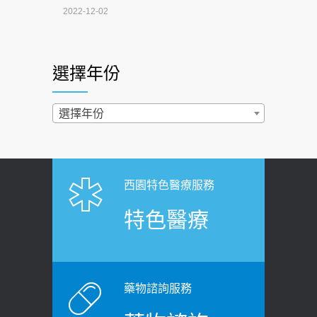
4連霸議員黃秋澤癌逝！食道癌為何奪命
2022-12-02
快？醫曝：出現「這特徵」恐已難逆轉
照胃鏡發現胃息肉，會變胃癌嗎？
2026-07-01
醫：多半良性但2種症狀要小心
選擇年份
西園醫院55周年 7／10捐血公益活動 邀
2022-02-17
民眾熱血響應
過量維生素D和鈣恐罹癌? 醫師釋
選擇年份
2026-06-30
疑：搞懂4原則不怕補錯
【憶路相伴 友你真好】 宣導
2019-04-22
2026-06-25
「落枕」不要大力按脖子！ 1招「伸
西園特色醫療服務
健康肛門痛都是痔瘡?醫談瘍瘍瘻管與肛
展運動」預防落枕
特色醫療
裂差異 逾50歲民眾可做1事
2020-12-15
2026-06-15
白天跑廁所超過8次，就算膀胱過動
健康網》端午節體重最易失守 醫：掌握4
症！醫師：趁中年訓練膀胱容量，防
原則避免血糖血壓飆高
老後睡不好、夜間易跌倒
藥物諮詢服務
2026-06-08
2021-03-05