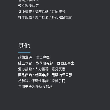
20歲迪士尼男星因癲癇猝逝 老人小
2026-05-14
預立醫療決定
孩最好發、醫師點出8大前兆
健康檢查
/
講座活動
/
共同照護
2019-07-09
社工服務
/
志工招募
/
身心障礙鑑定
哪些動作最傷膝蓋？醫師：避免膝軟
骨磨損，走路、爬山的注意事項
2020-09-24
其他
COVID-19 【疫苗特別門診 – 成人】
預約
政策宣導
防災專區
線上學習
教學研究部
西園圖書室
2022-01-07
愛心捐贈
/
人力招募
/
意見反應
114年【公費流感及新冠疫苗】門診
藥品諮詢
/
新藥申請
/
用藥指導單張
檢驗科
/
保密性承諾
/
採檢手冊
預約
資訊安全及隱私權保護
2025-09-30
【預立醫療照護諮商】門診服務
2026-01-30