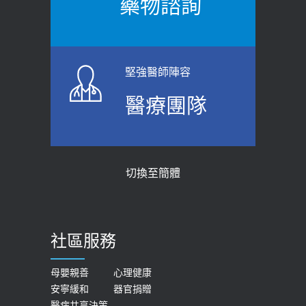
藥物諮詢
【防跌密碼-防止嬰幼兒跌落及因應處理
瘦子也可能內臟脂肪過高！內臟脂肪
指引】 宣導
標準是多少？醫：過多恐增罹癌風險
2026-06-01
2023-04-25
堅強醫師陣容
上班常待在冷氣房？小心泌尿道感染
骨科魏志定主任接受專訪 【年代電視
醫療團隊
醫示警：1病症嚴重恐喪命
台聚焦2.0】
2026-05-28
2018-01-17
【2026年世界無菸日】 宣導
近4成人口骨質疏鬆？12類人快做骨
切換至簡體
質密度檢查！醫：注意5重點可逆轉
2026-05-21
骨鬆
【台灣癲癇婦女妊娠 登錄獎勵補助】 宣
2023-06-05
導
社區服務
膝蓋退化有9大部位 骨科醫坦言：不
2026-05-21
一定得換人工關節
女性必看國健署公費懶人包！這幾項檢
母嬰親善
心理健康
2019-10-08
安寧緩和
器官捐贈
查完全免費 沒做虧大了
醫病共享決策