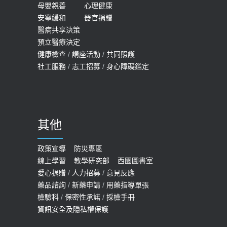
女性必看國健署公費懶人包！這幾項檢
母嬰親善
心理健康
2019-10-08
安寧緩和
器官捐贈
查完全免費 沒做虧大了
醫病共享決策
20歲迪士尼男星因癲癇猝逝 老人小
2026-05-14
預立醫療決定
孩最好發、醫師點出8大前兆
健康檢查
/
講座活動
/
共同照護
2019-07-09
社工服務
/
志工招募
/
身心障礙鑑定
哪些動作最傷膝蓋？醫師：避免膝軟
骨磨損，走路、爬山的注意事項
2020-09-24
其他
COVID-19 【疫苗特別門診 – 成人】
預約
政策宣導
防災專區
線上學習
教學研究部
西園圖書室
2022-01-07
愛心捐贈
/
人力招募
/
意見反應
114年【公費流感及新冠疫苗】門診
藥品諮詢
/
新藥申請
/
用藥指導單張
檢驗科
/
保密性承諾
/
採檢手冊
預約
資訊安全及隱私權保護
2025-09-30