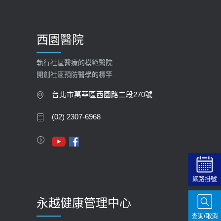
【預立醫療照護諮商】門診服務
2026-01-30
西園醫院
【快速肝癌篩檢MRI】新檢查服務
2026-02-06
執行社區醫療的模範醫院
開創社區預防醫學的標竿
大吃大喝、肥胖害到膽囊！膽結石、
膽息肉如何處理？
台北市萬華區西園路二段270號
2020-05-05
(02) 2307-6968
112年【公費流感疫苗】門診預約
2023-09-27
網路掛號
永越健康管理中心
查詢/取消