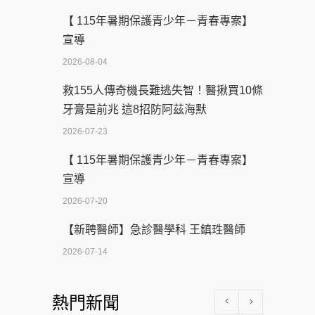
【 115年暑期保護青少年－青春專案】
宣導
2026-08-04
救155人傳奇機長難逃失智！醫揪買10條
牙膏是前兆 這8招防阿茲海默
2026-07-23
【 115年暑期保護青少年－青春專案】
宣導
2026-07-20
【新聘醫師】急診醫學科 王鎮珄醫師
2026-07-14
醫學中心級醫療在萬華 西園醫院強化外
熱門新聞
科能量