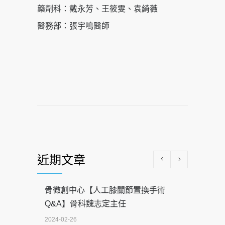
藥劑科：戴永芳、王筱雯、袁綺薇
醫務部：張宇鳴醫師
近期文章
骨微創中心【人工膝關節置換手術
Q&A】骨科魏志定主任
2024-02-26