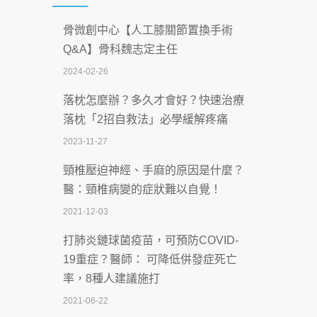
2026-07-08
骨微創中心【人工膝關節置換手術
沒菸酒也瀕臨洗腎？65歲男靠「這習
Q&A】骨科魏志定主任
慣」逆轉腎功能 醫揭3招救命
2024-02-26
2026-07-08
落枕怎麼辦？多久才會好？快速治療
體溫飆破41度！醫連收兩例中暑病例：
落枕「2招自救法」必學緩解疼痛
致死率達8成
2023-11-27
2026-07-07
頸椎壓迫神經、手麻的原因是什麼？
深耕萬華55年 西園醫院回顧發展歷程與
醫：頸椎病變的症狀難以自覺！
智慧 醫療布局
2021-12-03
2026-07-06
打肺炎鏈球菌疫苗，可預防COVID-
【115年臺北市「防癌保衛戰：健康好禮
19重症？醫師： 可降低併發症死亡
一手刮」】 宣導
率，8種人建議施打
2026-07-02
2021-06-22
【無菸城市】 宣導