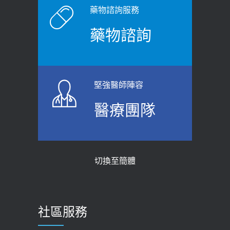
原則避免血糖血壓飆高
老後睡不好、夜間易跌倒
藥物諮詢服務
2026-06-08
2021-03-05
藥物諮詢
【防跌密碼-防止嬰幼兒跌落及因應處理
瘦子也可能內臟脂肪過高！內臟脂肪
指引】 宣導
標準是多少？醫：過多恐增罹癌風險
2026-06-01
2023-04-25
堅強醫師陣容
上班常待在冷氣房？小心泌尿道感染
骨科魏志定主任接受專訪 【年代電視
醫療團隊
醫示警：1病症嚴重恐喪命
台聚焦2.0】
2026-05-28
2018-01-17
【2026年世界無菸日】 宣導
近4成人口骨質疏鬆？12類人快做骨
切換至簡體
質密度檢查！醫：注意5重點可逆轉
2026-05-21
骨鬆
【台灣癲癇婦女妊娠 登錄獎勵補助】 宣
2023-06-05
導
社區服務
膝蓋退化有9大部位 骨科醫坦言：不
2026-05-21
一定得換人工關節