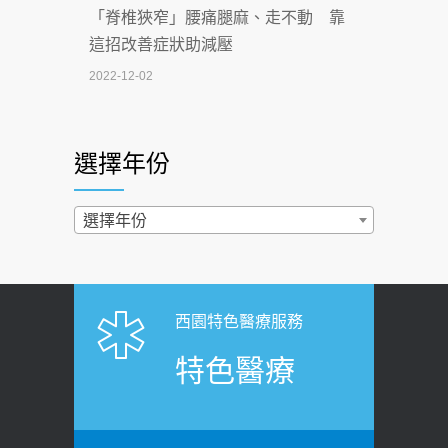
「脊椎狹窄」腰痛腿麻、走不動 靠
2026-07-02
這招改善症狀助減壓
4連霸議員黃秋澤癌逝！食道癌為何奪命
2022-12-02
快？醫曝：出現「這特徵」恐已難逆轉
照胃鏡發現胃息肉，會變胃癌嗎？
2026-07-01
醫：多半良性但2種症狀要小心
選擇年份
西園醫院55周年 7／10捐血公益活動 邀
2022-02-17
民眾熱血響應
過量維生素D和鈣恐罹癌? 醫師釋
選擇年份
2026-06-30
疑：搞懂4原則不怕補錯
【憶路相伴 友你真好】 宣導
2019-04-22
2026-06-25
「落枕」不要大力按脖子！ 1招「伸
西園特色醫療服務
健康肛門痛都是痔瘡?醫談瘍瘍瘻管與肛
展運動」預防落枕
特色醫療
裂差異 逾50歲民眾可做1事
2020-12-15
2026-06-15
白天跑廁所超過8次，就算膀胱過動
健康網》端午節體重最易失守 醫：掌握4
症！醫師：趁中年訓練膀胱容量，防