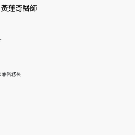
 黃蓮奇醫師
士
師兼醫務長