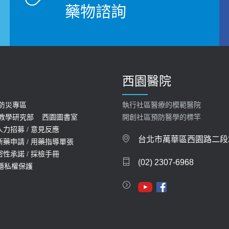
藥物諮詢
西園醫院
防災專區
執行社區醫療的模範醫院
教學研究部
西園圖書室
開創社區預防醫學的標竿
人力招募
/
意見反應
台北市萬華區西園路二段2
新藥申請
/
用藥指導單張
密性承諾
/
採檢手冊
(02) 2307-6968
隱私權保護