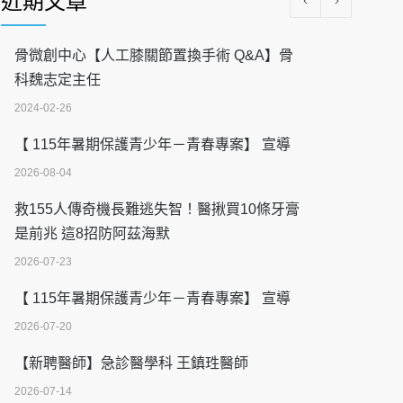
近期文章
骨微創中心【人工膝關節置換手術 Q&A】骨
科魏志定主任
2024-02-26
【 115年暑期保護青少年－青春專案】 宣導
2026-08-04
救155人傳奇機長難逃失智！醫揪買10條牙膏
是前兆 這8招防阿茲海默
2026-07-23
【 115年暑期保護青少年－青春專案】 宣導
2026-07-20
【新聘醫師】急診醫學科 王鎮珄醫師
2026-07-14