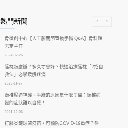
醫學中心級醫療在萬華 西園醫院強化外科能
量
熱門新聞
2026-07-08
沒菸酒也瀕臨洗腎？65歲男靠「這習慣」逆
骨微創中心【人工膝關節置換手術 Q&A】骨科魏
轉腎功能 醫揭3招救命
志定主任
2026-07-08
2024-02-26
體溫飆破41度！醫連收兩例中暑病例：致死
落枕怎麼辦？多久才會好？快速治療落枕「2招自
率達8成
救法」必學緩解疼痛
2026-07-07
2023-11-27
深耕萬華55年 西園醫院回顧發展歷程與智慧
頸椎壓迫神經、手麻的原因是什麼？醫：頸椎病
醫療布局
變的症狀難以自覺！
2026-07-06
2021-12-03
【115年臺北市「防癌保衛戰：健康好禮一手
打肺炎鏈球菌疫苗，可預防COVID-19重症？醫