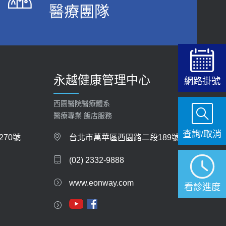
醫療團隊
2026-06-15
白天跑廁所超過8次，就算膀胱過動症！醫師：趁
中年訓練膀胱容量，防老後睡不好、夜間易跌倒
健康網》端午節體重最易失守 醫：掌握4原則
2021-03-05
避免血糖血壓飆高
2026-06-08
瘦子也可能內臟脂肪過高！內臟脂肪標準是多
永越健康管理中心
少？醫：過多恐增罹癌風險
網路掛號
【防跌密碼-防止嬰幼兒跌落及因應處理指
2023-04-25
引】 宣導
西園醫院醫療體系
2026-06-01
骨科魏志定主任接受專訪 【年代電視台聚焦2.0】
醫療專業 飯店服務
2018-01-17
查詢/取消
上班常待在冷氣房？小心泌尿道感染 醫示
70號
台北市萬華區西園路二段189號
警：1病症嚴重恐喪命
近4成人口骨質疏鬆？12類人快做骨質密度檢查！
(02) 2332-9888
2026-05-28
醫：注意5重點可逆轉骨鬆
2023-06-05
www.eonway.com
【2026年世界無菸日】 宣導
看診進度
2026-05-21
膝蓋退化有9大部位 骨科醫坦言：不一定得換人工
關節
【台灣癲癇婦女妊娠 登錄獎勵補助】 宣導