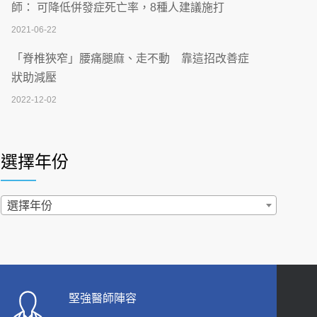
刮」】 宣導
師： 可降低併發症死亡率，8種人建議施打
2026-07-02
2021-06-22
【無菸城市】 宣導
「脊椎狹窄」腰痛腿麻、走不動 靠這招改善症
2026-07-02
狀助減壓
2022-12-02
4連霸議員黃秋澤癌逝！食道癌為何奪命快？
醫曝：出現「這特徵」恐已難逆轉
照胃鏡發現胃息肉，會變胃癌嗎？醫：多半良性
2026-07-01
但2種症狀要小心
選擇年份
2022-02-17
西園醫院55周年 7／10捐血公益活動 邀民眾
熱血響應
過量維生素D和鈣恐罹癌? 醫師釋疑：搞懂4原則
選擇年份
2026-06-30
不怕補錯
2019-04-22
【憶路相伴 友你真好】 宣導
2026-06-25
「落枕」不要大力按脖子！ 1招「伸展運動」預防
落枕
健康肛門痛都是痔瘡?醫談瘍瘍瘻管與肛裂差
堅強醫師陣容
2020-12-15
異 逾50歲民眾可做1事