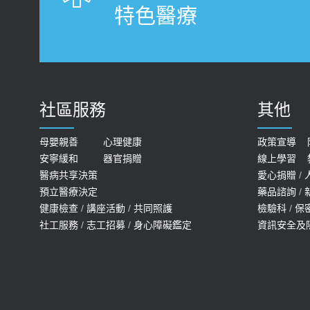
特色醫療
社區服務
其他
母嬰親善
心理健康
政策宣導
安寧緩和
器官捐贈
線上學習
醫病共享決策
愛心捐贈
/
預立醫療決定
藥品諮詢
/
健康檢查
/
講座活動
/
共同照護
檢驗科
/
保
社工服務
/
志工招募
/
身心障礙鑑定
資訊安全及