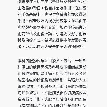
漸趨複雜。科內主治醫師多為醫學中心的
主治醫師轉任，親自診治及手術，在傳統
的手術基礎上，也提供各種腹腔鏡及微創
手術、超音波及內視鏡檢查等；並藉由不
斷地與各醫學中心交流，加強重症病患的
術前評估及術後照護，引進更良好手術器
械及治療方式，希望能提供本院就醫的患
者，更高品質及更安全的全人醫療服務。
本科的服務醫療項目繁多，包括：一般外
科傷口的處置照護及各種皮下組織或深部
組織腫瘤的切除手術、腹股溝疝氣及各類
腹壁疝氣的診斷及微創手術、無張力人工
網膜修補、內視鏡外科手術（腹腔鏡膽囊
切除手術等）、肝膽胰及胃腸道疾病的照
會診斷及手術、大腸直腸腫瘤及肛門疾病
（痔瘡和廔管等）的診斷評估及手術、急