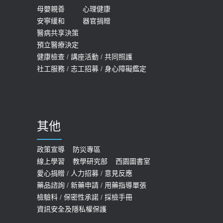
母嬰親善
心理健康
安寧緩和
器官捐贈
醫病共享決策
預立醫療決定
健康檢查
/
講座活動
/
共同照護
社工服務
/
志工招募
/
身心障礙鑑定
其他
政策宣導
防災專區
線上學習
教學研究部
西園圖書室
愛心捐贈
/
人力招募
/
意見反應
藥品諮詢
/
新藥申請
/
用藥指導單張
檢驗科
/
保密性承諾
/
採檢手冊
資訊安全及隱私權保護