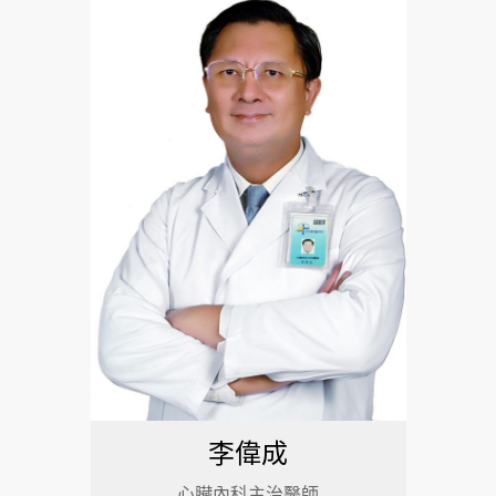
李偉成
心臟內科主治醫師