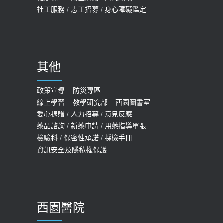
社工服務
/
志工招募
/
身心障礙鑑定
其他
政策宣導
防災專區
線上學習
教學研究部
西園圖書室
愛心捐贈
/
人力招募
/
意見反應
藥品諮詢
/
新藥申請
/
用藥指導單張
檢驗科
/
保密性承諾
/
採檢手冊
資訊安全及隱私權保護
西園醫院