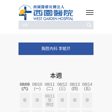
胸腔內科 李毓芹
本週
08/08
08/10
08/11
08/12
08/13
08/14
(六)
(一)
(二)
(三)
(四)
(五)
08/11
早
早
早
早
早
早
停診