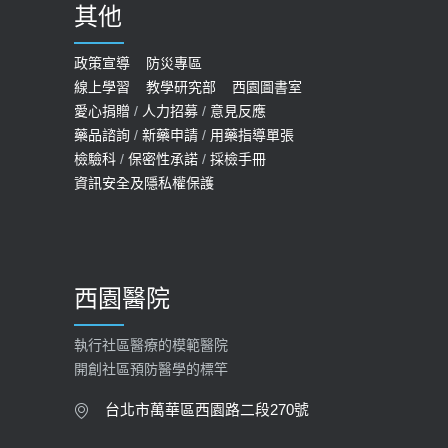
其他
政策宣導
防災專區
線上學習
教學研究部
西園圖書室
愛心捐贈
/
人力招募
/
意見反應
藥品諮詢
/
新藥申請
/
用藥指導單張
檢驗科
/
保密性承諾
/
採檢手冊
資訊安全及隱私權保護
西園醫院
執行社區醫療的模範醫院
開創社區預防醫學的標竿
台北市萬華區西園路二段270號