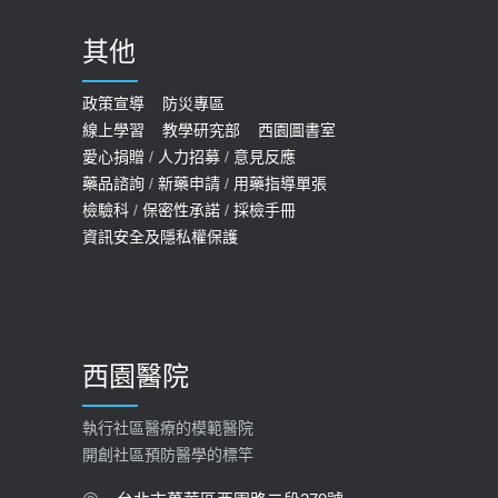
其他
政策宣導
防災專區
線上學習
教學研究部
西園圖書室
愛心捐贈
/
人力招募
/
意見反應
藥品諮詢
/
新藥申請
/
用藥指導單張
檢驗科
/
保密性承諾
/
採檢手冊
資訊安全及隱私權保護
西園醫院
執行社區醫療的模範醫院
開創社區預防醫學的標竿