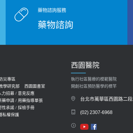
藥物諮詢服務
藥物諮詢
西園醫院
防災專區
執行社區醫療的模範醫院
教學研究部
西園圖書室
開創社區預防醫學的標竿
人力招募
/
意見反應
台北市萬華區西園路二段2
新藥申請
/
用藥指導單張
密性承諾
/
採檢手冊
(02) 2307-6968
隱私權保護