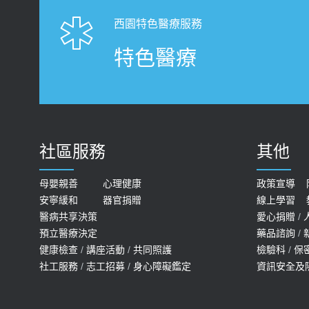
西園特色醫療服務
特色醫療
社區服務
其他
母嬰親善
心理健康
政策宣導
安寧緩和
器官捐贈
線上學習
醫病共享決策
愛心捐贈
/
預立醫療決定
藥品諮詢
/
健康檢查
/
講座活動
/
共同照護
檢驗科
/
保
社工服務
/
志工招募
/
身心障礙鑑定
資訊安全及