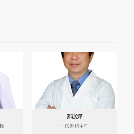
鄭展燁
師
一般外科主任