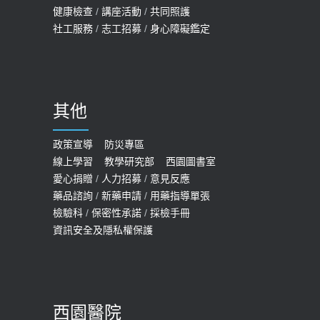
健康檢查
/
講座活動
/
共同照護
社工服務
/
志工招募
/
身心障礙鑑定
其他
政策宣導
防災專區
線上學習
教學研究部
西園圖書室
愛心捐贈
/
人力招募
/
意見反應
藥品諮詢
/
新藥申請
/
用藥指導單張
檢驗科
/
保密性承諾
/
採檢手冊
資訊安全及隱私權保護
西園醫院