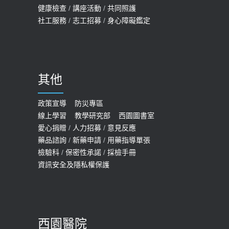
健康檢查
/
講座活動
/
共同照護
社工服務
/
志工招募
/
身心障礙鑑定
其他
政策宣導
防災專區
線上學習
教學研究部
西園圖書室
愛心捐贈
/
人力招募
/
意見反應
藥品諮詢
/
新藥申請
/
用藥指導單張
檢驗科
/
保密性承諾
/
採檢手冊
資訊安全及隱私權保護
西園醫院