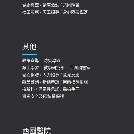
健康檢查
/
講座活動
/
共同照護
社工服務
/
志工招募
/
身心障礙鑑定
其他
政策宣導
防災專區
線上學習
教學研究部
西園圖書室
愛心捐贈
/
人力招募
/
意見反應
藥品諮詢
/
新藥申請
/
用藥指導單張
檢驗科
/
保密性承諾
/
採檢手冊
資訊安全及隱私權保護
西園醫院