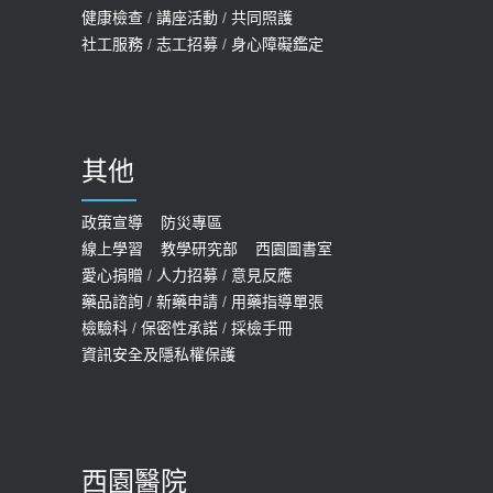
健康檢查
/
講座活動
/
共同照護
社工服務
/
志工招募
/
身心障礙鑑定
其他
政策宣導
防災專區
線上學習
教學研究部
西園圖書室
愛心捐贈
/
人力招募
/
意見反應
藥品諮詢
/
新藥申請
/
用藥指導單張
檢驗科
/
保密性承諾
/
採檢手冊
資訊安全及隱私權保護
西園醫院