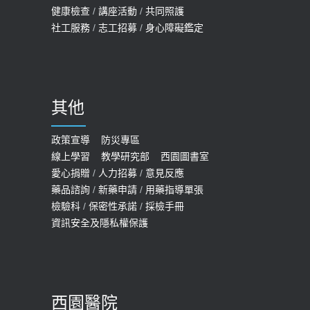
健康檢查
/
講座活動
/
共同照護
社工服務
/
志工招募
/
身心障礙鑑定
其他
政策宣導
防災專區
線上學習
教學研究部
西園圖書室
愛心捐贈
/
人力招募
/
意見反應
藥品諮詢
/
新藥申請
/
用藥指導單張
檢驗科
/
保密性承諾
/
採檢手冊
資訊安全及隱私權保護
西園醫院