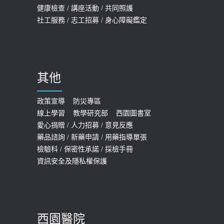
健康檢查
/
講座活動
/
共同照護
社工服務
/
志工招募
/
身心障礙鑑定
其他
政策宣導
防災專區
線上學習
教學研究部
西園圖書室
愛心捐贈
/
人力招募
/
意見反應
藥品諮詢
/
新藥申請
/
用藥指導單張
檢驗科
/
保密性承諾
/
採檢手冊
資訊安全及隱私權保護
西園醫院