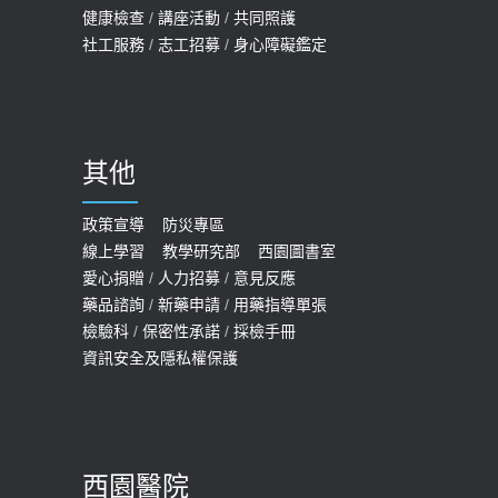
健康檢查
/
講座活動
/
共同照護
社工服務
/
志工招募
/
身心障礙鑑定
其他
政策宣導
防災專區
線上學習
教學研究部
西園圖書室
愛心捐贈
/
人力招募
/
意見反應
藥品諮詢
/
新藥申請
/
用藥指導單張
檢驗科
/
保密性承諾
/
採檢手冊
資訊安全及隱私權保護
西園醫院