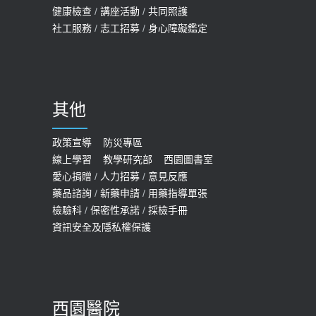
健康檢查
/
講座活動
/
共同照護
社工服務
/
志工招募
/
身心障礙鑑定
其他
政策宣導
防災專區
線上學習
教學研究部
西園圖書室
愛心捐贈
/
人力招募
/
意見反應
藥品諮詢
/
新藥申請
/
用藥指導單張
檢驗科
/
保密性承諾
/
採檢手冊
資訊安全及隱私權保護
西園醫院