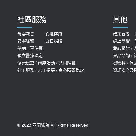
社區服務
其他
母嬰親善
心理健康
政策宣導
安寧緩和
器官捐贈
線上學習
醫病共享決策
愛心捐贈
/
預立醫療決定
藥品諮詢
/
健康檢查
/
講座活動
/
共同照護
檢驗科
/
保
社工服務
/
志工招募
/
身心障礙鑑定
資訊安全及
© 2023 西園醫院 All Rights Reserved
版權所有 未經同意不得使用。醫療機構網際網路資訊管理辦法