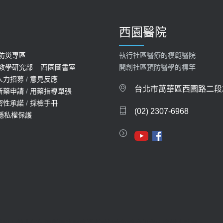
西園醫院
防災專區
執行社區醫療的模範醫院
教學研究部
西園圖書室
開創社區預防醫學的標竿
人力招募
/
意見反應
台北市萬華區西園路二段2
新藥申請
/
用藥指導單張
密性承諾
/
採檢手冊
(02) 2307-6968
隱私權保護
聲明：禁止任何網際網路服務業者轉錄本網路資訊之內容供人點閱。