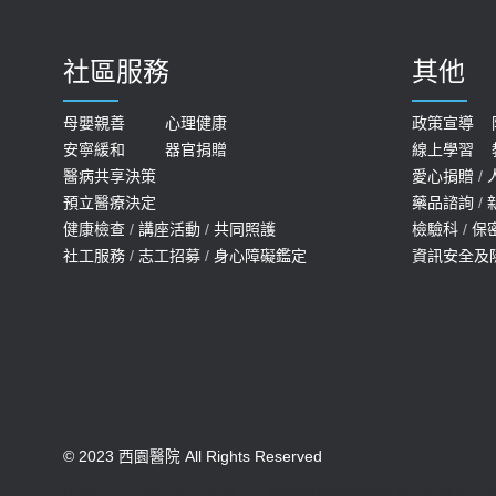
社區服務
其他
母嬰親善
心理健康
政策宣導
安寧緩和
器官捐贈
線上學習
醫病共享決策
愛心捐贈
/
預立醫療決定
藥品諮詢
/
健康檢查
/
講座活動
/
共同照護
檢驗科
/
保
社工服務
/
志工招募
/
身心障礙鑑定
資訊安全及
© 2023 西園醫院 All Rights Reserved
版權所有 未經同意不得使用。醫療機構網際網路資訊管理辦法