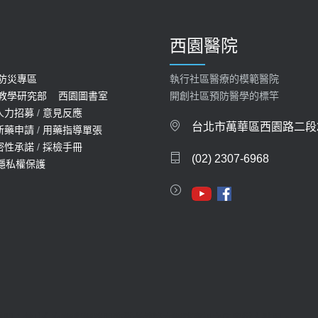
西園醫院
防災專區
執行社區醫療的模範醫院
教學研究部
西園圖書室
開創社區預防醫學的標竿
人力招募
/
意見反應
台北市萬華區西園路二段2
新藥申請
/
用藥指導單張
密性承諾
/
採檢手冊
(02) 2307-6968
隱私權保護
聲明：禁止任何網際網路服務業者轉錄本網路資訊之內容供人點閱。