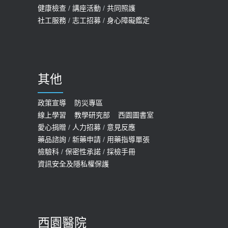
健康檢查
/
講座活動
/
共同照護
社工服務
/
志工招募
/
身心障礙鑑定
其他
政策宣導
防災專區
線上學習
教學研究部
西園圖書室
愛心捐贈
/
人力招募
/
意見反應
藥品諮詢
/
新藥申請
/
用藥指導單張
檢驗科
/
保密性承諾
/
採檢手冊
資訊安全及隱私權保護
西園醫院