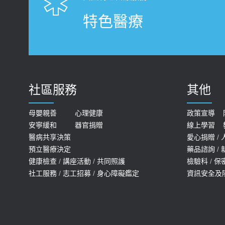
特色醫療
社區服務
其他
母嬰親善
心理健康
政策宣導
安寧緩和
器官捐贈
線上學習
醫病共享決策
愛心捐贈
/
預立醫療決定
藥品諮詢
/
健康檢查
/
講座活動
/
共同照護
檢驗科
/
保
社工服務
/
志工招募
/
身心障礙鑑定
資訊安全及