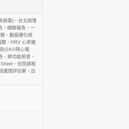
乳突病毒)、台北病理
告、細胞報告、一
測驗、動脈硬化檢
清醒、HRV 心率變
(24小時心電
告、肺功能檢查、
 Sheet、住院病程
入院護理評估單、出