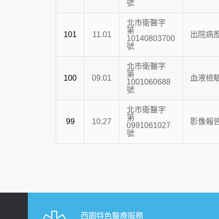
號
北市衛醫字
第
101
11.01
出院病
10140803700
號
北市衛醫字
第
100
09.01
血液檢驗
1001060688
號
北市衛醫字
第
99
10.27
影像報告
0991061027
號
西園特色醫療服務