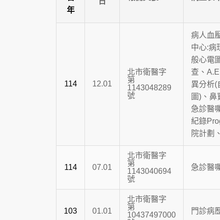
日
年
病人血壓
中心:
般心電
北市衛醫字
查、A.
第
114
12.01
異分析
1143048289
號
圖)、
急診醫囑
紀錄Pr
院計劃
北市衛醫字
第
114
07.01
急診醫
1143040694
號
北市衛醫字
第
103
01.01
門診病
10437497000