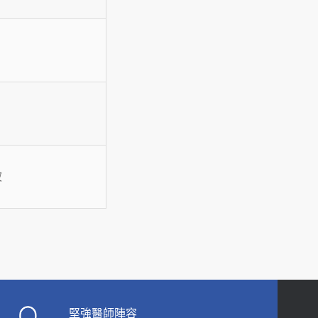
波
堅強醫師陣容