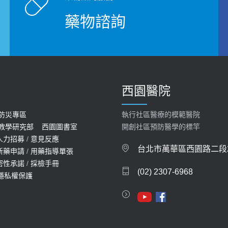
藥物諮詢
西園醫院
防災專區
執行社區醫療的模範醫院
教學研究部
西園圖書室
開創社區預防醫學的標竿
人力招募
/
意見反應
台北市萬華區西園路二段2
新藥申請
/
用藥指導單張
密性承諾
/
採檢手冊
(02) 2307-6968
隱私權保護