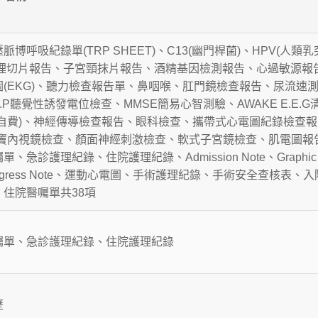
脈博呼吸紀錄單(TRP SHEET)、C13(幽門桿菌)、HPV(人類
病理切片報告、子宮頸抹片報告、酒精基因檢測報告、心過敏源報
圖(EKG)、聽力檢查報告單、鼻咽喉、肛門鏡檢查報告、尿流速
E.P聽覺性誘發電位檢查、MMSE簡易心智測驗、AWAKE E.E.G
(自費)、神經傳導檢查報告、眼科檢查、攜帶式心電圖紀錄檢查報告
鼻竇內視鏡檢查、顏面神經刺激檢查、軟式子宮鏡檢查、肌電圖報
單、急診護理紀錄、住院護理紀錄、Admission Note、Graphic
ogress Note、運動心電圖、手術護理紀錄、手術安全查核表、
、住院醫囑單共38項
囑單、急診護理紀錄、住院護理紀錄
歷