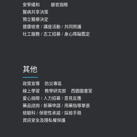
安寧緩和
器官捐贈
醫病共享決策
預立醫療決定
健康檢查
/
講座活動
/
共同照護
社工服務
/
志工招募
/
身心障礙鑑定
其他
政策宣導
防災專區
線上學習
教學研究部
西園圖書室
愛心捐贈
/
人力招募
/
意見反應
藥品諮詢
/
新藥申請
/
用藥指導單張
檢驗科
/
保密性承諾
/
採檢手冊
資訊安全及隱私權保護