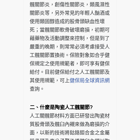
髖關節炎，創傷性關節炎，類風濕性
關節炎等，另外常見的年輕人酗酒或
使用類固醇造成的股骨頭缺血性壞
死；當髖關節軟骨破壞磨損，初期可
藉藥物及活動調整來控制，但是到了
嚴重的晚期，則常常必須考慮接受人
工髖關節置換術。保險對象如合乎健
保規定之使用規範者，即可享有健保
給付。目前健保給付之人工髖關節及
其使用規範，可上
健保局全球資訊網
查詢。
二、什麼是陶瓷人工髖關節?
人工關髖節材料方面已研發出陶瓷材
質股骨頭及髖臼內襯來做為磨損的介
面，以新的技術將鈷鉻鉬合金之金屬