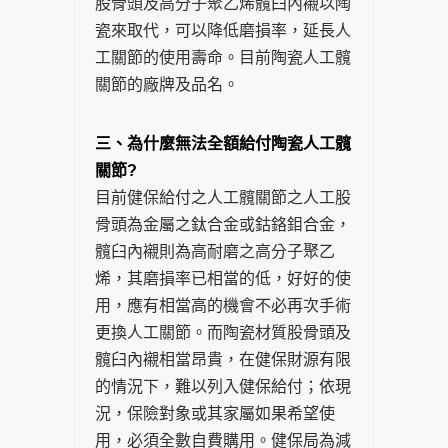
股骨頭及高分子聚乙烯髖臼內襯以陶
瓷來取代，可以降低磨損率，延長人
工關節的使用壽命。目前陶瓷人工髖
關節的廠牌及品名。
三、為什麼無法全額給付陶瓷人工髖
關節?
目前健保給付之人工髖關節之人工股
骨頭為金屬之鈦合金或鈷鉻鉬合金，
髖臼內襯則為高耐磨之高分子聚乙
烯，其磨損率已相當的低，好好的使
用，應有相當高的機會不必再次手術
更換人工關節。而陶瓷材質股骨頭及
髖臼內襯相當昂貴，在健保財源有限
的情況下，難以列入健保給付；依現
況，保險對象或其家屬如果希望使
用，必須全數自費購用。健保局為減