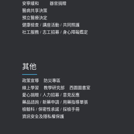
安寧緩和
器官捐贈
醫病共享決策
預立醫療決定
健康檢查
/
講座活動
/
共同照護
社工服務
/
志工招募
/
身心障礙鑑定
其他
政策宣導
防災專區
線上學習
教學研究部
西園圖書室
愛心捐贈
/
人力招募
/
意見反應
藥品諮詢
/
新藥申請
/
用藥指導單張
檢驗科
/
保密性承諾
/
採檢手冊
資訊安全及隱私權保護