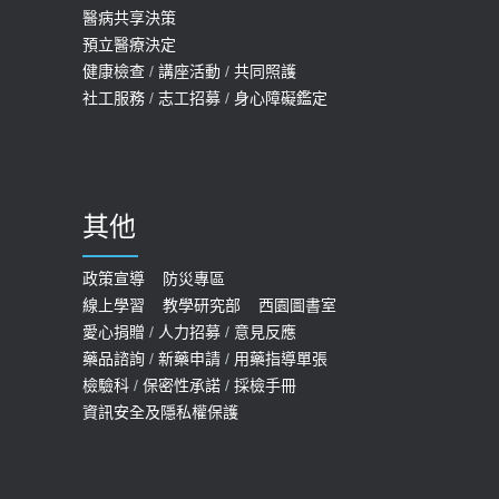
醫病共享決策
預立醫療決定
健康檢查
/
講座活動
/
共同照護
社工服務
/
志工招募
/
身心障礙鑑定
其他
政策宣導
防災專區
線上學習
教學研究部
西園圖書室
愛心捐贈
/
人力招募
/
意見反應
藥品諮詢
/
新藥申請
/
用藥指導單張
檢驗科
/
保密性承諾
/
採檢手冊
資訊安全及隱私權保護