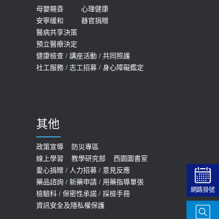
母嬰親善
心理健康
安寧緩和
器官捐贈
醫病共享決策
預立醫療決定
健康檢查
/
講座活動
/
共同照護
社工服務
/
志工招募
/
身心障礙鑑定
其他
政策宣導
防災專區
線上學習
教學研究部
西園圖書室
愛心捐贈
/
人力招募
/
意見反應
藥品諮詢
/
新藥申請
/
用藥指導單張
網路掛號
檢驗科
/
保密性承諾
/
採檢手冊
資訊安全及隱私權保護