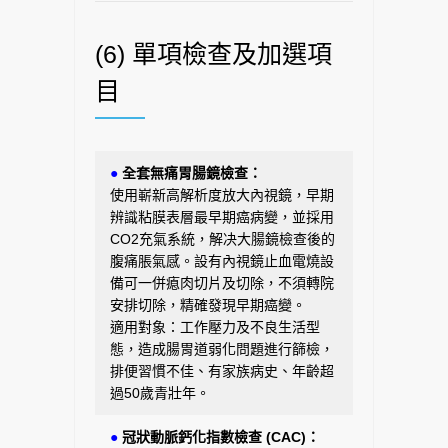
(6) 單項檢查及加選項
目
●
全套無痛胃腸鏡檢查
：
使用嶄新高解析度放大內視鏡，早期
辨識粘膜表層最早期癌病變，並採用
CO2充氣系統，解决大腸鏡檢查後的
腹痛脹氣感。設有內視鏡止血電燒設
備可一併瘜肉切片及切除，不須轉院
安排切除，精確發現早期癌變。
適用對象：工作壓力及不良生活型
態，造成腸胃道弱化問題進行篩檢，
排便習慣不佳、有家族病史、年齡超
過50歲青壯年。
●
冠狀動脈鈣化指數檢查 (CAC)：