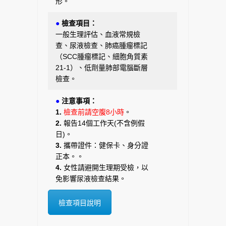
形。
●
檢查項目：
一般生理評估、血液常規檢
查、尿液檢查、肺癌腫瘤標記
（SCC腫瘤標記、細胞角質素
21-1）、低劑量肺部電腦斷層
檢查。
●
注意事項：
1.
檢查前請空腹8小時
。
2.
報告14個工作天(不含例假
日)。
3.
攜帶證件：健保卡、身分證
正本。。
4.
女性請避開生理期受檢，以
免影響尿液檢查結果。
檢查項目說明