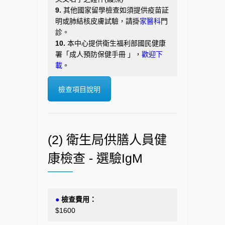
9.
其他國家留學檢查如須提供疫苗証
明或肺結核皮膚試驗，請掛
家醫科
門
診。
10.
本中心提供衛生福利部國民健康
署「成人預防保健手冊 」
，
歡迎下
載
。
檢查項目說明
(2) 衛生局供膳人員健
康檢查 - 選驗IgM
●
檢查費用：
$1600