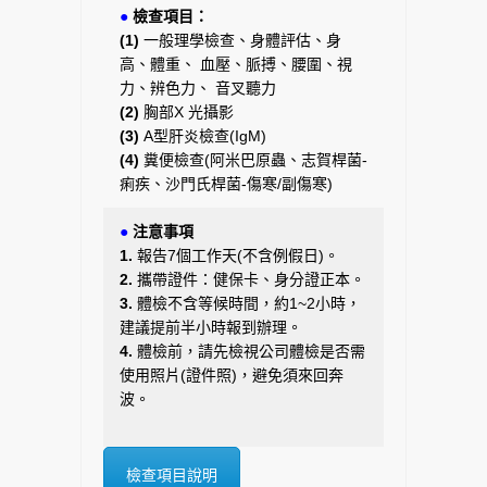
●
檢查項目：
(1)
一般理學檢查、身體評估、身
高、體重、 血壓、脈搏、腰圍、視
力、辨色力、 音叉聽力
(2)
胸部X 光攝影
(3)
A型肝炎檢查(IgM)
(4)
糞便檢查(阿米巴原蟲、志賀桿菌-
痢疾、沙門氏桿菌-傷寒/副傷寒)
●
注意事項
1.
報告7個工作天(不含例假日)。
2.
攜帶證件：健保卡、身分證正本。
3.
體檢不含等候時間，約1~2小時，
建議提前半小時報到辦理。
4.
體檢前，請先檢視公司體檢是否需
使用照片(證件照)，避免須來回奔
波。
檢查項目說明