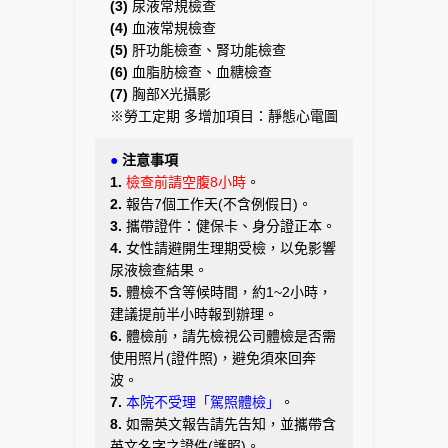
(3)
尿液常規檢查
(4)
血液常規檢查
(5)
肝功能檢查、腎功能檢查
(6)
血脂肪檢查、血糖檢查
(7)
胸部X光攝影
※勞工定期 多增加項目：靜態心電圖
●
注意事項
1.
檢查前請空腹8小時
。
2.
報告7個工作天(不含例假日)。
3.
攜帶證件：健保卡、身分證正本。
4.
女性請避開生理期受檢，以免影響
尿液檢查結果。
5.
體檢不含等候時間，約1~2小時，
建議提前半小時報到辦理。
6.
體檢前，請先檢視公司體檢是否需
使用照片(證件照)，避免須來回奔
波。
7.
本院不受理「駕照體檢」
。
8.
如需英文報告請先告知，並攜帶含
英文名字之證件(護照)。