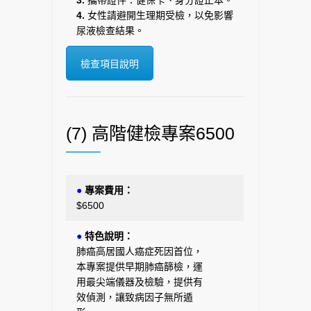
3.
攜帶證件：健保卡、身分證正本。
4.
女性請避開生理期受檢，以免影響
尿液檢查結果。
檢查項目說明
(7) 高階健檢專案6500
●
專案費用：
$6500
●
特色說明：
肺癌高居國人癌症死因首位，
本專案提供早期肺癌篩檢，運
用最尖端儀器及檢驗，提供有
效偵測，讓致病因子無所遁