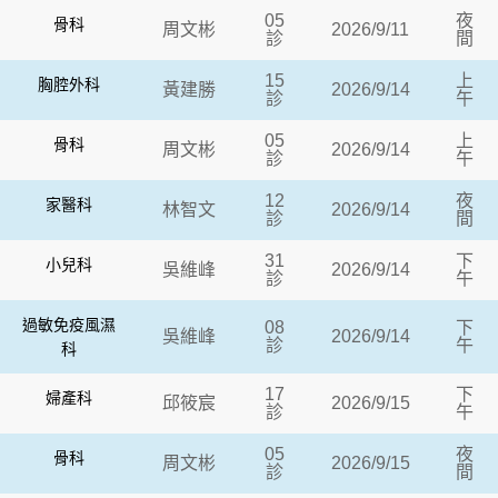
05
夜
骨科
周文彬
2026/9/11
診
間
15
上
胸腔外科
黃建勝
2026/9/14
診
午
05
上
骨科
周文彬
2026/9/14
診
午
12
夜
家醫科
林智文
2026/9/14
診
間
31
下
小兒科
吳維峰
2026/9/14
診
午
過敏免疫風濕
08
下
吳維峰
2026/9/14
診
午
科
17
下
婦產科
邱筱宸
2026/9/15
診
午
05
夜
骨科
周文彬
2026/9/15
診
間