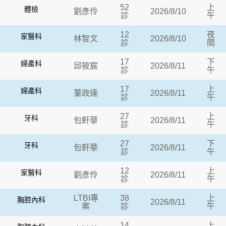
52
上
體檢
劉彥伶
2026/8/10
診
午
12
夜
家醫科
林智文
2026/8/10
診
間
17
下
婦產科
邱筱宸
2026/8/11
診
午
17
上
婦產科
董政達
2026/8/11
診
午
27
上
牙科
包軒華
2026/8/11
診
午
27
下
牙科
包軒華
2026/8/11
診
午
12
上
家醫科
劉彥伶
2026/8/11
診
午
LTBI專
38
上
胸腔內科
2026/8/11
案
診
午
14
上