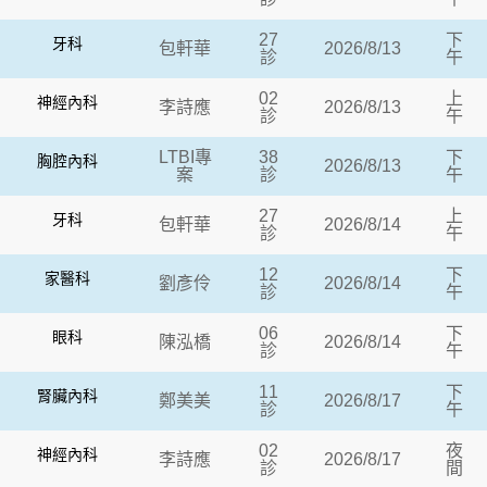
27
下
牙科
包軒華
2026/8/13
診
午
02
上
神經內科
李詩應
2026/8/13
診
午
LTBI專
38
下
胸腔內科
2026/8/13
案
診
午
27
上
牙科
包軒華
2026/8/14
診
午
12
下
家醫科
劉彥伶
2026/8/14
診
午
06
下
眼科
陳泓橋
2026/8/14
診
午
11
下
腎臟內科
鄭美美
2026/8/17
診
午
02
夜
神經內科
李詩應
2026/8/17
診
間