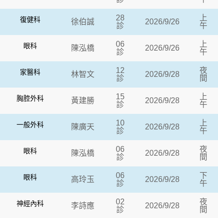
28
上
復健科
徐伯誠
2026/9/26
診
午
06
上
眼科
陳泓橋
2026/9/26
診
午
12
夜
家醫科
林智文
2026/9/28
診
間
15
上
胸腔外科
黃建勝
2026/9/28
診
午
10
上
一般外科
陳廣天
2026/9/28
診
午
06
夜
眼科
陳泓橋
2026/9/28
診
間
06
下
眼科
高玲玉
2026/9/28
診
午
02
夜
神經內科
李詩應
2026/9/28
診
間