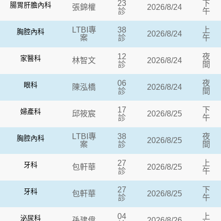
23
下
腸胃肝膽內科
張錦權
2026/8/24
診
午
LTBI專
38
上
胸腔內科
2026/8/24
案
診
午
12
夜
家醫科
林智文
2026/8/24
診
間
06
夜
眼科
陳泓橋
2026/8/24
診
間
17
下
婦產科
邱筱宸
2026/8/25
診
午
LTBI專
38
夜
胸腔內科
2026/8/25
案
診
間
27
上
牙科
包軒華
2026/8/25
診
午
27
下
牙科
包軒華
2026/8/25
診
午
04
上
泌尿科
孫建偉
2026/8/26