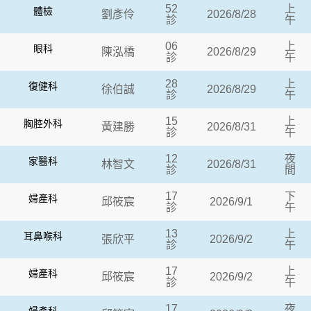
52
上
體檢
劉彥伶
2026/8/28
診
午
06
上
眼科
陳泓橋
2026/8/29
診
午
28
上
復健科
徐伯誠
2026/8/29
診
午
15
上
胸腔外科
黃建勝
2026/8/31
診
午
12
夜
家醫科
林智文
2026/8/31
診
間
17
下
婦產科
邱筱宸
2026/9/1
診
午
13
上
耳鼻喉科
張欣平
2026/9/2
診
午
17
上
婦產科
邱筱宸
2026/9/2
診
午
17
夜