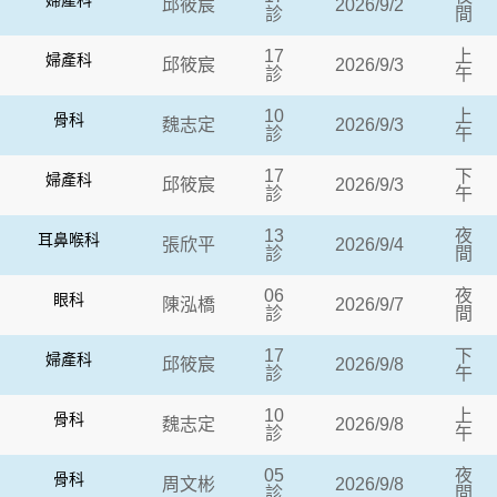
婦產科
邱筱宸
2026/9/2
診
間
17
上
婦產科
邱筱宸
2026/9/3
診
午
10
上
骨科
魏志定
2026/9/3
診
午
17
下
婦產科
邱筱宸
2026/9/3
診
午
13
夜
耳鼻喉科
張欣平
2026/9/4
診
間
06
夜
眼科
陳泓橋
2026/9/7
診
間
17
下
婦產科
邱筱宸
2026/9/8
診
午
10
上
骨科
魏志定
2026/9/8
診
午
05
夜
骨科
周文彬
2026/9/8
診
間