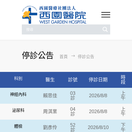
停診公告
首頁
停診公告
時
科別
醫生
診號
停診日期
段
03
上
神經內科
賴思佳
2026/8/8
診
午
04
上
泌尿科
周淇業
2026/8/8
診
午
52
下
體檢
劉彥伶
2026/8/10
診
午