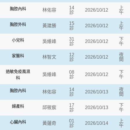
14
上
胸腔內科
林佑容
2026/10/12
診
午
15
上
胸腔外科
黃建勝
2026/10/12
診
午
31
下
小兒科
吳維峰
2026/10/12
診
午
12
夜
家醫科
林智文
2026/10/12
診
間
過敏免疫風濕
08
下
吳維峰
2026/10/12
診
午
科
14
夜
胸腔內科
林佑容
2026/10/13
診
間
17
下
婦產科
邱筱宸
2026/10/13
診
午
01
上
心臟內科
黃蓮奇
2026/10/14
診
午