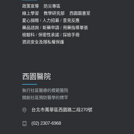
政策宣導
防災專區
線上學習
教學研究部
西園圖書室
愛心捐贈
/
人力招募
/
意見反應
藥品諮詢
/
新藥申請
/
用藥指導單張
檢驗科
/
保密性承諾
/
採檢手冊
資訊安全及隱私權保護
西園醫院
執行社區醫療的模範醫院
開創社區預防醫學的標竿
台北市萬華區西園路二段270號
(02) 2307-6968