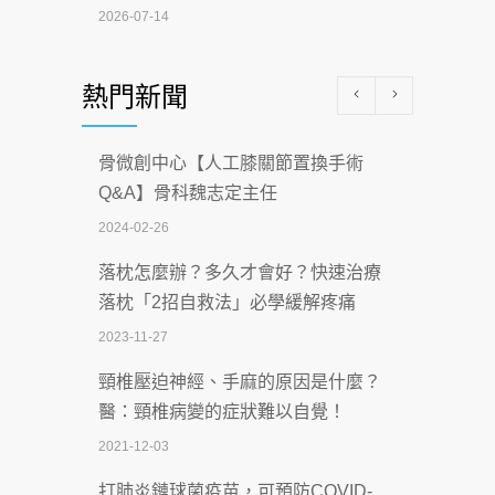
2026-07-14
醫學中心級醫療在萬華 西園醫院強化外
熱門新聞
科能量
2026-07-08
骨微創中心【人工膝關節置換手術
沒菸酒也瀕臨洗腎？65歲男靠「這習
Q&A】骨科魏志定主任
慣」逆轉腎功能 醫揭3招救命
2024-02-26
2026-07-08
落枕怎麼辦？多久才會好？快速治療
體溫飆破41度！醫連收兩例中暑病例：
落枕「2招自救法」必學緩解疼痛
致死率達8成
2023-11-27
2026-07-07
頸椎壓迫神經、手麻的原因是什麼？
深耕萬華55年 西園醫院回顧發展歷程與
醫：頸椎病變的症狀難以自覺！
智慧 醫療布局
2021-12-03
2026-07-06
打肺炎鏈球菌疫苗，可預防COVID-