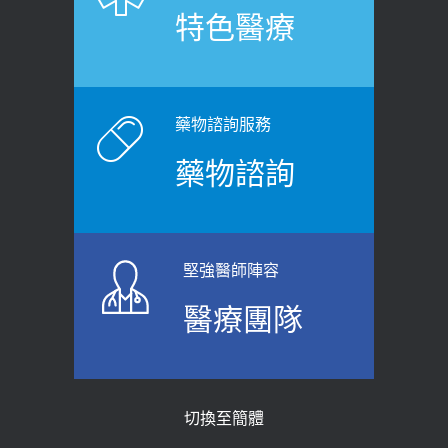
特色醫療
裂差異 逾50歲民眾可做1事
2020-12-15
2026-06-15
白天跑廁所超過8次，就算膀胱過動
健康網》端午節體重最易失守 醫：掌握4
症！醫師：趁中年訓練膀胱容量，防
原則避免血糖血壓飆高
老後睡不好、夜間易跌倒
藥物諮詢服務
2026-06-08
2021-03-05
藥物諮詢
【防跌密碼-防止嬰幼兒跌落及因應處理
瘦子也可能內臟脂肪過高！內臟脂肪
指引】 宣導
標準是多少？醫：過多恐增罹癌風險
2026-06-01
2023-04-25
堅強醫師陣容
上班常待在冷氣房？小心泌尿道感染
骨科魏志定主任接受專訪 【年代電視
醫療團隊
醫示警：1病症嚴重恐喪命
台聚焦2.0】
2026-05-28
2018-01-17
【2026年世界無菸日】 宣導
近4成人口骨質疏鬆？12類人快做骨
切換至簡體
質密度檢查！醫：注意5重點可逆轉
2026-05-21