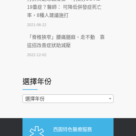
【115年臺北市「防癌保衛戰：健康好禮
19重症？醫師： 可降低併發症死亡
一手刮」】 宣導
率，8種人建議施打
2026-07-02
2021-06-22
【無菸城市】 宣導
「脊椎狹窄」腰痛腿麻、走不動 靠
2026-07-02
這招改善症狀助減壓
4連霸議員黃秋澤癌逝！食道癌為何奪命
2022-12-02
快？醫曝：出現「這特徵」恐已難逆轉
照胃鏡發現胃息肉，會變胃癌嗎？
2026-07-01
醫：多半良性但2種症狀要小心
選擇年份
西園醫院55周年 7／10捐血公益活動 邀
2022-02-17
民眾熱血響應
過量維生素D和鈣恐罹癌? 醫師釋
選擇年份
2026-06-30
疑：搞懂4原則不怕補錯
【憶路相伴 友你真好】 宣導
2019-04-22
2026-06-25
「落枕」不要大力按脖子！ 1招「伸
西園特色醫療服務
健康肛門痛都是痔瘡?醫談瘍瘍瘻管與肛
展運動」預防落枕