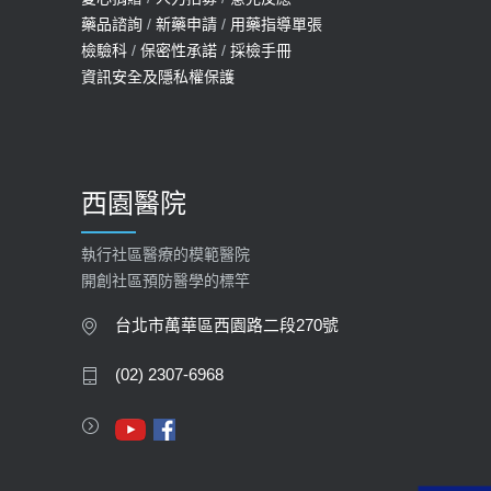
114年【公費流感及新冠疫苗】門診
藥品諮詢
/
新藥申請
/
用藥指導單張
檢驗科
/
保密性承諾
/
採檢手冊
預約
資訊安全及隱私權保護
2025-09-30
【預立醫療照護諮商】門診服務
2026-01-30
西園醫院
【快速肝癌篩檢MRI】新檢查服務
2026-02-06
執行社區醫療的模範醫院
開創社區預防醫學的標竿
大吃大喝、肥胖害到膽囊！膽結石、
膽息肉如何處理？
台北市萬華區西園路二段270號
2020-05-05
(02) 2307-6968
112年【公費流感疫苗】門診預約
2023-09-27