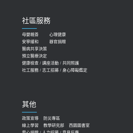
骨鬆
【台灣癲癇婦女妊娠 登錄獎勵補助】 宣
2023-06-05
導
社區服務
膝蓋退化有9大部位 骨科醫坦言：不
2026-05-21
一定得換人工關節
女性必看國健署公費懶人包！這幾項檢
母嬰親善
心理健康
2019-10-08
安寧緩和
器官捐贈
查完全免費 沒做虧大了
醫病共享決策
20歲迪士尼男星因癲癇猝逝 老人小
2026-05-14
預立醫療決定
孩最好發、醫師點出8大前兆
健康檢查
/
講座活動
/
共同照護
2019-07-09
社工服務
/
志工招募
/
身心障礙鑑定
哪些動作最傷膝蓋？醫師：避免膝軟
骨磨損，走路、爬山的注意事項
2020-09-24
其他
COVID-19 【疫苗特別門診 – 成人】
預約
政策宣導
防災專區
線上學習
教學研究部
西園圖書室
2022-01-07
愛心捐贈
/
人力招募
/
意見反應