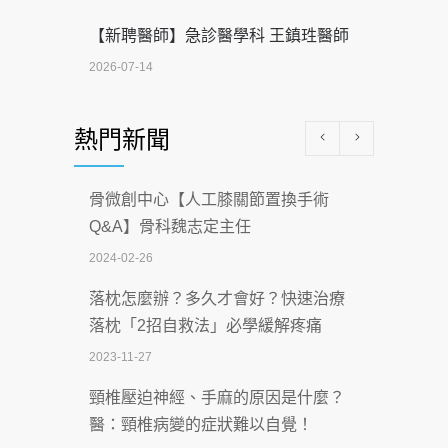
【新聘醫師】急診醫學科 王鎮珄醫師
2026-07-14
醫學中心級醫療在萬華 西園醫院強化外
熱門新聞
科能量
2026-07-08
骨微創中心【人工膝關節置換手術
沒菸酒也瀕臨洗腎？65歲男靠「這習
Q&A】骨科魏志定主任
慣」逆轉腎功能 醫揭3招救命
2024-02-26
2026-07-08
落枕怎麼辦？多久才會好？快速治療
體溫飆破41度！醫連收兩例中暑病例：
落枕「2招自救法」必學緩解疼痛
致死率達8成
2023-11-27
2026-07-07
頸椎壓迫神經、手麻的原因是什麼？
深耕萬華55年 西園醫院回顧發展歷程與
醫：頸椎病變的症狀難以自覺！
智慧 醫療布局