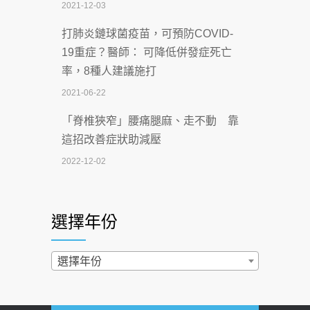
2021-12-03
2026-07-06
打肺炎鏈球菌疫苗，可預防COVID-
【115年臺北市「防癌保衛戰：健康好禮
19重症？醫師： 可降低併發症死亡
一手刮」】 宣導
率，8種人建議施打
2026-07-02
2021-06-22
【無菸城市】 宣導
「脊椎狹窄」腰痛腿麻、走不動 靠
2026-07-02
這招改善症狀助減壓
4連霸議員黃秋澤癌逝！食道癌為何奪命
2022-12-02
快？醫曝：出現「這特徵」恐已難逆轉
照胃鏡發現胃息肉，會變胃癌嗎？
2026-07-01
醫：多半良性但2種症狀要小心
選擇年份
西園醫院55周年 7／10捐血公益活動 邀
2022-02-17
民眾熱血響應
過量維生素D和鈣恐罹癌? 醫師釋
選擇年份
2026-06-30
疑：搞懂4原則不怕補錯
【憶路相伴 友你真好】 宣導
2019-04-22