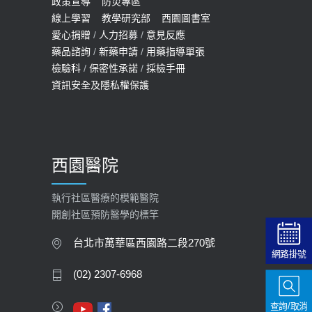
預約
政策宣導
防災專區
線上學習
教學研究部
西園圖書室
2022-01-07
愛心捐贈
/
人力招募
/
意見反應
114年【公費流感及新冠疫苗】門診
藥品諮詢
/
新藥申請
/
用藥指導單張
檢驗科
/
保密性承諾
/
採檢手冊
預約
資訊安全及隱私權保護
2025-09-30
【預立醫療照護諮商】門診服務
2026-01-30
西園醫院
【快速肝癌篩檢MRI】新檢查服務
2026-02-06
執行社區醫療的模範醫院
開創社區預防醫學的標竿
大吃大喝、肥胖害到膽囊！膽結石、
膽息肉如何處理？
台北市萬華區西園路二段270號
網路掛號
2020-05-05
(02) 2307-6968
112年【公費流感疫苗】門診預約
查詢/取消
2023-09-27