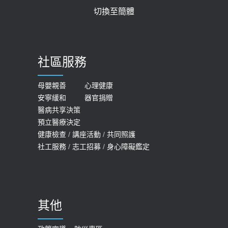
切換至簡體
質密度檢查！醫：注意5重點可逆轉
2026-05-21
骨鬆
【台灣癲癇婦女妊娠 登錄獎勵補助】 宣
2023-06-05
導
社區服務
膝蓋退化有9大部位 骨科醫坦言：不
2026-05-21
一定得換人工關節
女性必看國健署公費懶人包！這幾項檢
母嬰親善
心理健康
2019-10-08
安寧緩和
器官捐贈
查完全免費 沒做虧大了
醫病共享決策
20歲迪士尼男星因癲癇猝逝 老人小
2026-05-14
預立醫療決定
孩最好發、醫師點出8大前兆
健康檢查
/
講座活動
/
共同照護
2019-07-09
社工服務
/
志工招募
/
身心障礙鑑定
哪些動作最傷膝蓋？醫師：避免膝軟
骨磨損，走路、爬山的注意事項
2020-09-24
其他
COVID-19 【疫苗特別門診 – 成人】