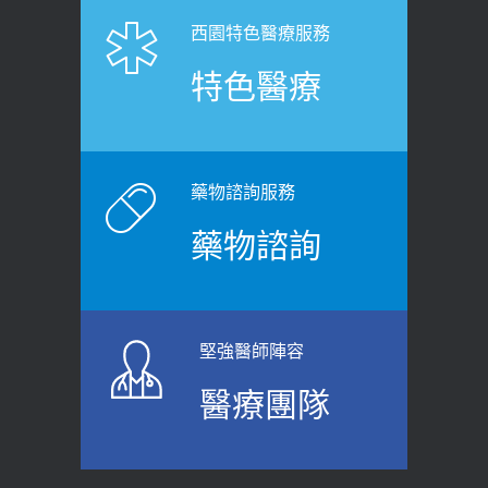
2026-06-25
「落枕」不要大力按脖子！ 1招「伸
西園特色醫療服務
健康肛門痛都是痔瘡?醫談瘍瘍瘻管與肛
展運動」預防落枕
特色醫療
裂差異 逾50歲民眾可做1事
2020-12-15
2026-06-15
白天跑廁所超過8次，就算膀胱過動
健康網》端午節體重最易失守 醫：掌握4
症！醫師：趁中年訓練膀胱容量，防
原則避免血糖血壓飆高
老後睡不好、夜間易跌倒
藥物諮詢服務
2026-06-08
2021-03-05
藥物諮詢
【防跌密碼-防止嬰幼兒跌落及因應處理
瘦子也可能內臟脂肪過高！內臟脂肪
指引】 宣導
標準是多少？醫：過多恐增罹癌風險
2026-06-01
2023-04-25
堅強醫師陣容
上班常待在冷氣房？小心泌尿道感染
骨科魏志定主任接受專訪 【年代電視
醫療團隊
醫示警：1病症嚴重恐喪命
台聚焦2.0】
2026-05-28
2018-01-17
【2026年世界無菸日】 宣導
近4成人口骨質疏鬆？12類人快做骨