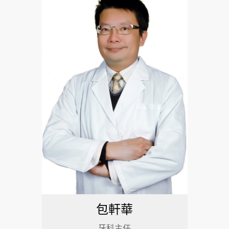
包軒華
牙科主任